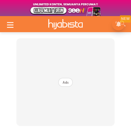
NEW
Ads