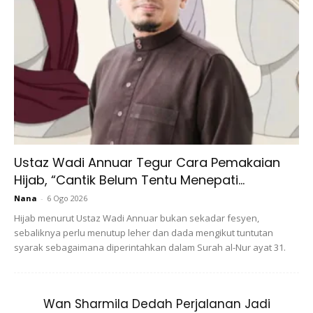
Ads
Mereka juga terhibur apabila isteri kepada PU Riz itu
Ustaz Wadi Annuar Tegur Cara Pemakaian
memilih Bilal iaitu anaknya yang tercinta untuk memenangi
Hijab, “Cantik Belum Tentu Menepati...
anugerah vokal terbaik dalam acara tersebut.
Nana
-
6 Ogo 2026
Hijab menurut Ustaz Wadi Annuar bukan sekadar fesyen,
sebaliknya perlu menutup leher dan dada mengikut tuntutan
syarak sebagaimana diperintahkan dalam Surah al-Nur ayat 31.
Wan Sharmila Dedah Perjalanan Jadi