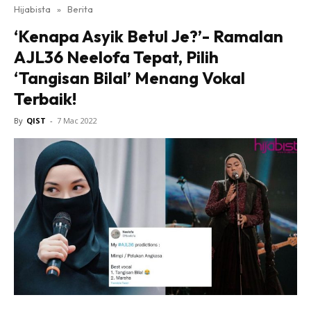
Hijabista
»
Berita
‘Kenapa Asyik Betul Je?’- Ramalan
AJL36 Neelofa Tepat, Pilih
‘Tangisan Bilal’ Menang Vokal
Terbaik!
By
QIST
-
7 Mac 2022