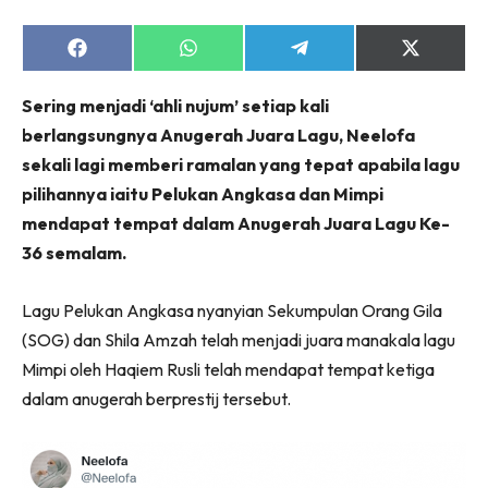
Share
Share
Share
Share
on
on
on
on
Facebook
WhatsApp
Telegram
X
Sering menjadi ‘ahli nujum’ setiap kali
(Twitter)
berlangsungnya Anugerah Juara Lagu, Neelofa
sekali lagi memberi ramalan yang tepat apabila lagu
pilihannya iaitu Pelukan Angkasa dan Mimpi
mendapat tempat dalam Anugerah Juara Lagu Ke-
36 semalam.
Lagu Pelukan Angkasa nyanyian Sekumpulan Orang Gila
(SOG) dan Shila Amzah telah menjadi juara manakala lagu
Mimpi oleh Haqiem Rusli telah mendapat tempat ketiga
dalam anugerah berprestij tersebut.