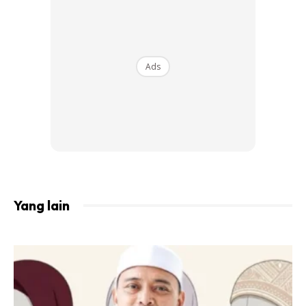
Ads
A Post Shared By Tv3malaysia (@tv3malaysia)
Berikut ciapan yang dimuat naik oleh Neelofa itu, ramai
Yang lain
yang teruja dengan ramalannya dan tak sangka dia berjaya
menekanya dengan tepat lagi untuk kali ini!