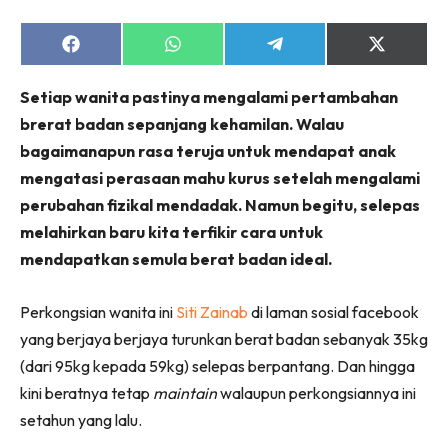
Share
Share
Share
Share
on
on
on
on
Facebook
WhatsApp
Telegram
X
Setiap wanita pastinya mengalami pertambahan
(Twitter)
brerat badan sepanjang kehamilan. Walau
bagaimanapun rasa teruja untuk mendapat anak
mengatasi perasaan mahu kurus setelah mengalami
perubahan fizikal mendadak. Namun begitu, selepas
melahirkan baru kita terfikir cara untuk
mendapatkan semula berat badan ideal.
Perkongsian wanita ini
Siti Zainab
di laman sosial facebook
yang berjaya berjaya turunkan berat badan sebanyak 35kg
(dari 95kg kepada 59kg) selepas berpantang. Dan hingga
kini beratnya tetap
maintain
walaupun perkongsiannya ini
setahun yang lalu.