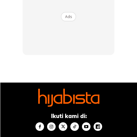
ikut.
Ads
Buatlah dalam 30 minit setiap hari, masa ni memang
cepat badan turun. Saya buat home workout, squat dan
sit up sebelum tidur sekurang-kurangnya 30-50 kali.
Masa mula-mula buat memang jalan terkangkang je.
Maklumlah dah bertahun takexercise. Tapi lepas tu oklah.
Ini antara link Youtube untuk shuffle, aerobic, zumba
dance yang saya suka:
https://youtu.be/8TQAJz9U-68
https://youtu.be/Ma48WWEIzLM
https://youtu.be/iO50zg4zQE8
https://youtu.be/tePLvy2jSoU
https://youtu.be/1-O9GrfN80U
Ikuti kami di:
3. BERIADAH DENGAN FAMILI DI HUJUNG MINGGU