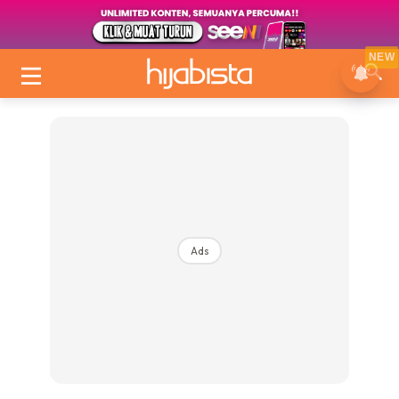
NEW
Ads