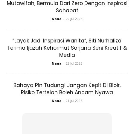
main dengan kawan-kawan lain.
Mutawifah, Bermula Dari Zero Dengan Inspirasi
Sahabat
Nana
-
29 Jul 2026
“Layak Jadi Inspirasi Wanita”, Siti Nurhaliza
Terima Ijazah Kehormat Sarjana Seni Kreatif &
Ads
Media
Nana
-
23 Jul 2026
Bahaya Pin Tudung! Jangan Kepit Di Bibir,
Risiko Tertelan Boleh Ancam Nyawa
2. HOME WORKOUT
Nana
-
21 Jul 2026
Selain di kelas, saya buat juga zumba sendiri di rumah.
Kadang-kadang buat masa anak pergi sekolah atau
tengah tidur. Sekarang ni dah senang, buka Youtube
macam-macam ada. Subscribe yang mana mudah nak