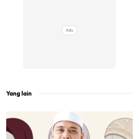
Ads
7 TIPS SAYA TURUNKAN BERAT BADAN LEPAS
BERPANTANG
Saya nekad lepas bersalin anak ketiga hari tu nak
kuruskan badan. Memang badan terasa macam badak air
masa tu. Walaupun ada slip disc, mula tu takut nak buat
aktiviti berat dan lasak.
Yang lain
Tapi atas konsultasi doktor, katanya penurunan berat
badan boleh membantu sakit untuk berkurang kerana
beban berat takkan mengganggu bahagian yang sakit
tersebut. Sedikit sebanyak, ini menyuntik lebih semangat
untuk turunkan berat badan sebaik saja habis