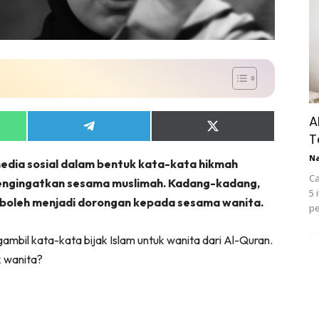
A
Share
Share
T
on
on
App
Telegram
X
N
 media sosial dalam bentuk kata-kata hikmah
(Twitter)
Ca
engingatkan sesama muslimah. Kadang-kadang,
5 
a boleh menjadi dorongan kepada sesama wanita.
pe
mbil kata-kata bijak Islam untuk wanita dari Al-Quran.
k wanita?