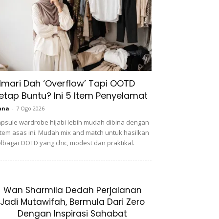
lmari Dah ‘Overflow’ Tapi OOTD
etap Buntu? Ini 5 Item Penyelamat
ana
-
7 Ogo 2026
psule wardrobe hijabi lebih mudah dibina dengan
item asas ini. Mudah mix and match untuk hasilkan
lbagai OOTD yang chic, modest dan praktikal.
Wan Sharmila Dedah Perjalanan
Jadi Mutawifah, Bermula Dari Zero
Dengan Inspirasi Sahabat