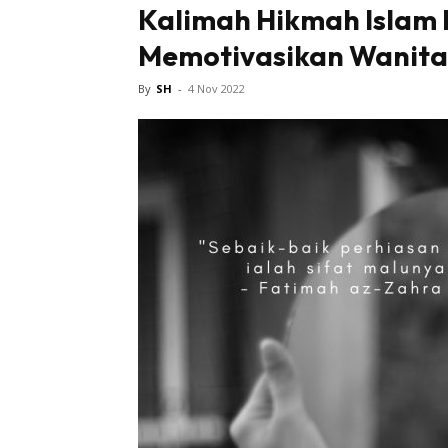
Kalimah Hikmah Islam
Memotivasikan Wanita 
Tampi
By
SH
-
4 Nov 2022