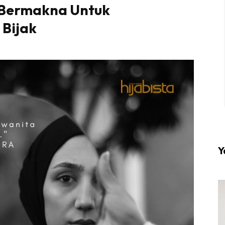
 Bermakna Untuk
Bijak
l #1 on top dengan fashion muslimah terkini di HIJA
Download sekarang di
KLIK DI SEENI
Y