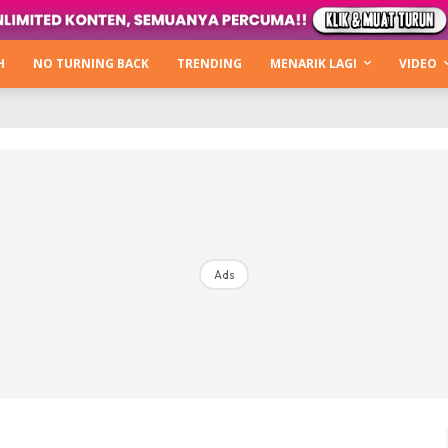
Kata Hijabista
ty Next Level
H
NO TURNING BACK
TRENDING
MENARIK LAGI
VIDEO
o Cantik
urning Back
Hijabista Show
The Hijabista Show 2022
The Hijabista Show 2021
irah2u The Power Of Giving
Ads
erita
Hub Ideaktiv