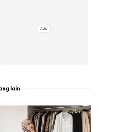
BISTA!
Ads
ang lain