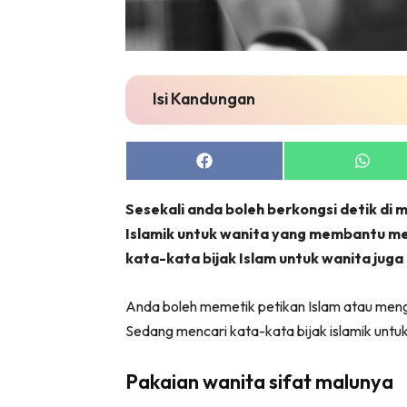
Isi Kandungan
Share
Share
on
on
Facebook
Whats
Sesekali anda boleh berkongsi detik di
Islamik untuk wanita yang membantu m
kata-kata bijak Islam untuk wanita jug
Anda boleh memetik petikan Islam atau menga
Sedang mencari kata-kata bijak islamik untu
Pakaian wanita sifat malunya