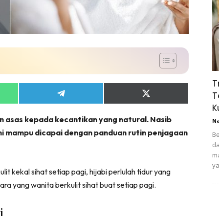
T
T
Share
Share
on
on
K
App
Telegram
X
an asas kepada kecantikan yang natural. Nasib
(Twitter)
N
t ini mampu dicapai dengan panduan rutin penjagaan
Be
da
ma
ya
 kekal sihat setiap pagi, hijabi perlulah tidur yang
ra yang wanita berkulit sihat buat setiap pagi.
i