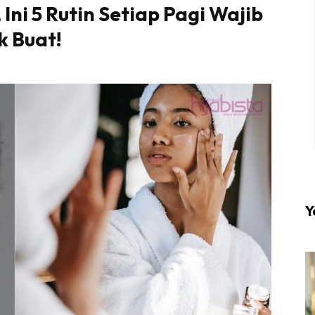
, Ini 5 Rutin Setiap Pagi Wajib
k Buat!
l #1 on top dengan fashion muslimah terkini di HIJA
Download sekarang di
KLIK DI SEENI
Y