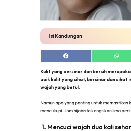
Isi Kandungan
Share
Share
on
on
Facebook
Whats
Kulit yang bersinar dan bersih merupak
baik kulit yang sihat, bersinar dan siha
wajah yang betul.
Namun apa yang penting untuk memastikan kulit
mencukupi. Jom hijabista kongsikan lima perka
1. Mencuci wajah dua kali sehar