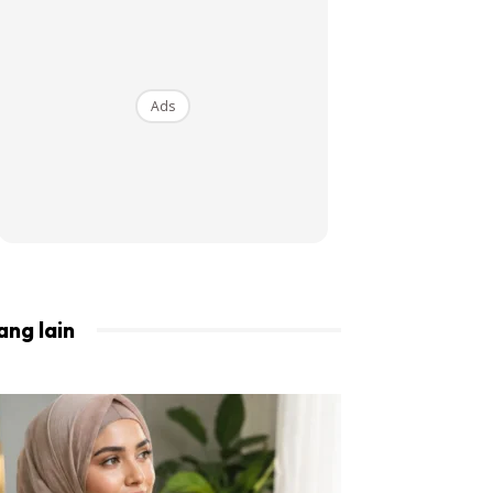
BISTA!
Ads
ang lain