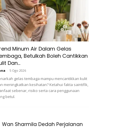
rend Minum Air Dalam Gelas
embaga, Betulkah Boleh Cantikkan
ulit Dan...
ana
-
5 Ogo 2026
narkah gelas tembaga mampu mencantikkan kulit
n meningkatkan kesihatan? Ketahui fakta saintifik,
nfaat sebenar, risiko serta cara penggunaan
ng betul.
Wan Sharmila Dedah Perjalanan