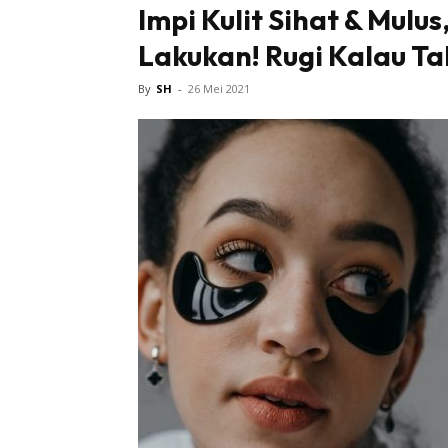
Impi Kulit Sihat & Mulus
Lakukan! Rugi Kalau Ta
Tampi
By
SH
-
26 Mei 2021