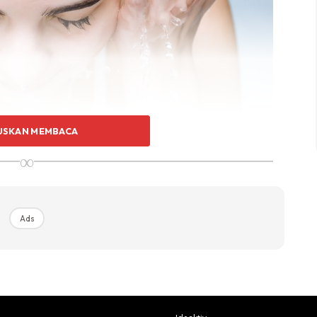
USKAN MEMBACA
∞
 memakai SPF atau
sunscreen
ini secara konsisten.
Ads
hatan kulit wajah? Jangan sesekali anda skip langkah ini
t yang boleh mengakibatkan timbul tanda-tanda penuaan
a masukkan rutin ini ke dalam regimen kecantikan