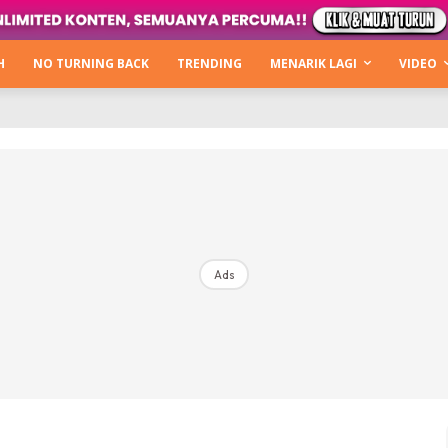
Kata Hijabista
ty Next Level
H
NO TURNING BACK
TRENDING
MENARIK LAGI
VIDEO
o Cantik
urning Back
Hijabista Show
The Hijabista Show 2022
The Hijabista Show 2021
irah2u The Power Of Giving
Ads
erita
Hub Ideaktiv