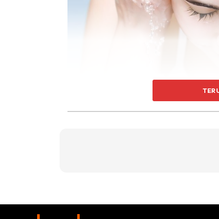
TER
Cuci muka dua kali sehari.
2. Menyapu SPF tanpa gagal
Surprisingly
tidak ramai di antara kita yang
Tahukah anda ianya sangat penting untuk kesi
kerana sinar UV mampu merosakkan sel kuli
pra-matang. Masih belum terlambat untuk and
harian anda.