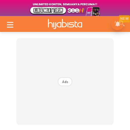
NEW
Ads