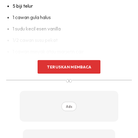
5 biji telur
1 cawan gula halus
1 sudu kecil esen vanilla
1/2 cawan susu pekat
1 cawan minyak atau marjerin cair
TERUSKAN MEMBACA
Bahan B
∞
Ads
Ads