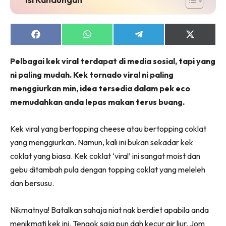
Share
Share
Share
Share
on
on
on
on
Facebook
WhatsApp
Telegram
X
Pelbagai kek viral terdapat di media sosial, tapi yang
(Twitter)
ni paling mudah. Kek tornado viral ni paling
menggiurkan min, idea tersedia dalam pek eco
memudahkan anda lepas makan terus buang.
Kek viral yang bertopping cheese atau bertopping coklat
yang menggiurkan. Namun, kali ini bukan sekadar kek
coklat yang biasa. Kek coklat ‘viral’ ini sangat moist dan
gebu ditambah pula dengan topping coklat yang meleleh
dan bersusu.
Nikmatnya! Batalkan sahaja niat nak berdiet apabila anda
menikmati kek ini. Tengok saja pun dah kecur air liur. Jom