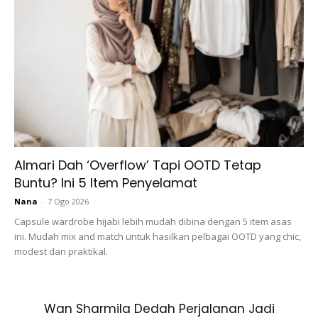
Ads
1/2 cawan air panas
Almari Dah ‘Overflow’ Tapi OOTD Tetap
Cara-cara:
Buntu? Ini 5 Item Penyelamat
Satukan telur, gula dan esen vanilla. Kacau rata gunakan
Nana
-
7 Ogo 2026
senduk atau whisk.
Capsule wardrobe hijabi lebih mudah dibina dengan 5 item asas
ini. Mudah mix and match untuk hasilkan pelbagai OOTD yang chic,
modest dan praktikal.
Wan Sharmila Dedah Perjalanan Jadi