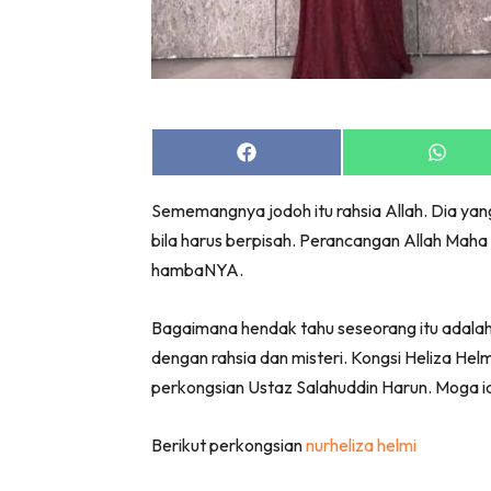
Share
Share
on
on
Facebook
Whats
Sememangnya jodoh itu rahsia Allah. Dia yang
bila harus berpisah. Perancangan Allah Maha 
hambaNYA.
Bagaimana hendak tahu seseorang itu adalah
dengan rahsia dan misteri. Kongsi Heliza Helm
perkongsian Ustaz Salahuddin Harun. Moga 
Berikut perkongsian
nurheliza helmi