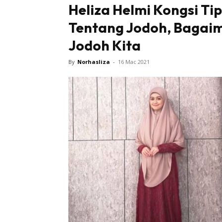
Heliza Helmi Kongsi Ti
Tentang Jodoh, Bagaim
Tampi
Jodoh Kita
By
Norhasliza
-
16 Mac 2021