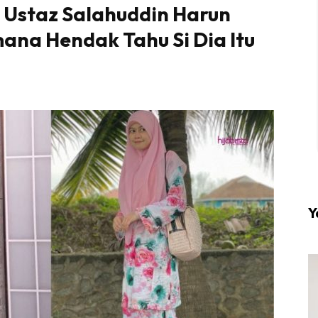
p Ustaz Salahuddin Harun
ana Hendak Tahu Si Dia Itu
l #1 on top dengan fashion muslimah terkini di HIJA
Download sekarang di
KLIK DI SEENI
Y