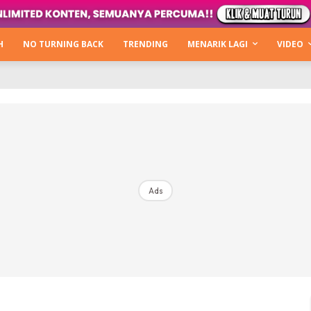
Kata Hijabista
ty Next Level
H
NO TURNING BACK
TRENDING
MENARIK LAGI
VIDEO
o Cantik
urning Back
Hijabista Show
The Hijabista Show 2022
The Hijabista Show 2021
irah2u The Power Of Giving
Ads
erita
Hub Ideaktiv