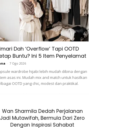
lmari Dah ‘Overflow’ Tapi OOTD
etap Buntu? Ini 5 Item Penyelamat
ana
-
7 Ogo 2026
psule wardrobe hijabi lebih mudah dibina dengan
item asas ini. Mudah mix and match untuk hasilkan
lbagai OOTD yang chic, modest dan praktikal.
Wan Sharmila Dedah Perjalanan
Jadi Mutawifah, Bermula Dari Zero
Dengan Inspirasi Sahabat