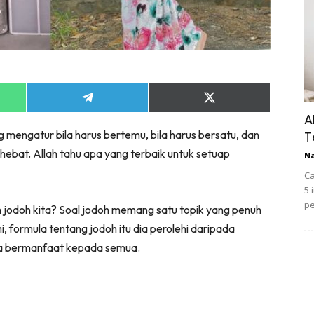
Share
Share
on
on
A
App
Telegram
X
 mengatur bila harus bertemu, bila harus bersatu, dan
T
(Twitter)
hebat. Allah tahu apa yang terbaik untuk setuap
N
Ca
5 
pe
 jodoh kita? Soal jodoh memang satu topik yang penuh
i, formula tentang jodoh itu dia perolehi daripada
ia bermanfaat kepada semua.