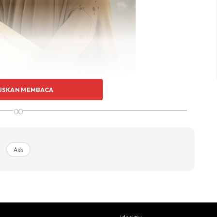
USKAN MEMBACA
∞
Ads