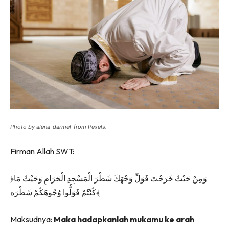
Photo by alena-darmel-from Pexels.
Firman Allah SWT:
﴿وَمِنْ حَيْثُ خَرَجْتَ فَوَلِّ وَجْهَكَ شَطْرَ الْمَسْجِدِ الْحَرَامِ وَحَيْثُ مَا
كُنْتُمْ فَوَلُّوا وُجُوهَكُمْ شَطْرَه﴾
Maksudnya:
Maka hadapkanlah mukamu ke arah