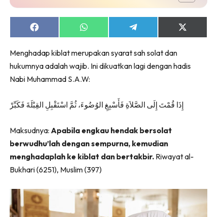
Share
Share
Share
Share
on
on
on
on
Facebook
WhatsApp
Telegram
X
Menghadap kiblat merupakan syarat sah solat dan
(Twitter)
hukumnya adalah wajib. Ini dikuatkan lagi dengan hadis
Nabi Muhammad S.A.W:
إِذَا قُمْتَ إِلَى الصَّلاَةِ فَأَسْبِغِ الوُضُوءَ، ثُمَّ اسْتَقْبِلِ القِبْلَةَ فَكَبِّرْ
Maksudnya:
Apabila engkau hendak bersolat
berwudhu’lah dengan sempurna, kemudian
menghadaplah ke kiblat dan bertakbir.
Riwayat al-
Bukhari (6251), Muslim (397)