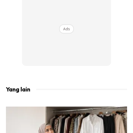
CARA PENENTUAN ARAH KIBLAT
Orang yang berhampiran dengan Kaabah wajib
menghadap Kaabah tersebut dengan yakin manakala yang
Ads
jauh dari Kaabah wajib menghadapnya dengan
berpandukan petunjuk-petunjuk yang kukuh sekiranya tidak
terdapat petunjuk yang pasti dan tepat.
Maka, seseorang itu jika ingin menunaikan solat, hendaklah
dirinya memastikan terlebih dahulu bahawa dia telah
menghadap ke arah kiblat dengan yakin, dan jika dia
Yang lain
terpaksa berijtihad disebabkan jauhnya kaabah dari
penglihatannya maka perlulah ijtihadnya itu berpandukan
petunjuk-petunjuk yang kukuh dan telah berusaha
mencarinya dan seterusnya yakin dengannya.