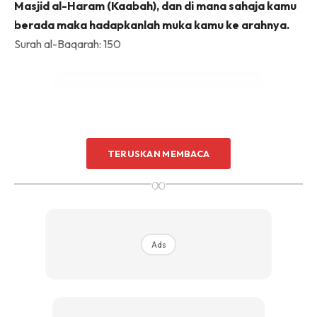
Masjid al-Haram (Kaabah), dan di mana sahaja kamu
berada maka hadapkanlah muka kamu ke arahnya.
Surah al-Baqarah: 150
TERUSKAN MEMBACA
Ads
∞
Ads
Maksud Masjid al-Haram dalam ayat al-Quran dan lafaz
kiblat dalam hadis di atas bermaksud ka’bah.