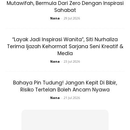
Mutawifah, Bermula Dari Zero Dengan Inspirasi
Sahabat
Fenomena ini berlaku dua kali dalam setahun. Oleh itu,
Nana
-
29 Jul 2026
seluruh umat islam di Malaysia berpeluang untuk menyemak
ketepatan arah kiblat di premis atau kediaman masing-
masing.
“Layak Jadi Inspirasi Wanita”, Siti Nurhaliza
Terima Ijazah Kehormat Sarjana Seni Kreatif &
Media
Nana
-
23 Jul 2026
Bahaya Pin Tudung! Jangan Kepit Di Bibir,
Risiko Tertelan Boleh Ancam Nyawa
Nana
-
21 Jul 2026