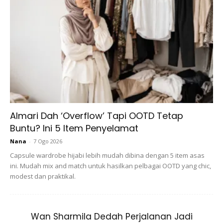
Ads
Almari Dah ‘Overflow’ Tapi OOTD Tetap
Buntu? Ini 5 Item Penyelamat
FENOMENA ISTIWA A’DZAM DAN
Nana
-
7 Ogo 2026
SEMAKAN ARAH KIBLAT
Capsule wardrobe hijabi lebih mudah dibina dengan 5 item asas
ini. Mudah mix and match untuk hasilkan pelbagai OOTD yang chic,
Pada hari ini, 16 Julai 2022 , Sabtu bersamaan 16 Zulhijjah
modest dan praktikal.
1443H – 5:28 PM (waktu Malaysia) akan berlakunya
fenomena Istiwa A’dzam. Istiwa A’dzam ialah kedudukan
Wan Sharmila Dedah Perjalanan Jadi
Matahari tepat berada di atas Kaabah.