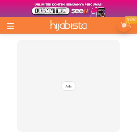
NEW
Ads