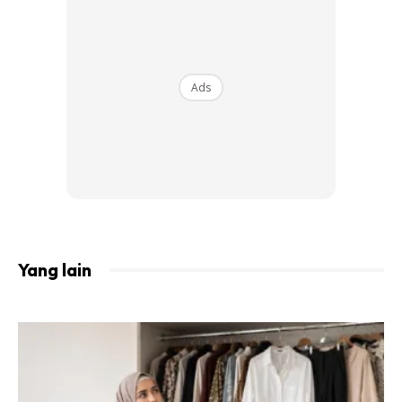
Ads
Lantak Lah Org Nak Kutuk Dan Kecam Kita
Yang lain
..kita Diam Jeee.. Kalau Kita Balass Kita Pun
Turut Sama Lavel Mcm Dia Dan Mngkin Sama
Giler Mcm Mereka Sbb Kita Bzz X Ada Masa
Nak Layannn.. Soo Better Diam.. Ahahah Itu
Jawapan Saya Yg Ditanya Oleh Wartawan
Tadi.. Korang Sokong Tak??