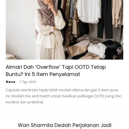
A Post Shared By
Ohabangkosmetik
(@aliffsyukriterlajaklaris) On
PERNAH JUAL BAJU TAPI KECUNDANG
Dato Sri Aliff ditemui di majlis pelancaran koleksi terbaru
AliffbySha diinspirasi 5 wanita dan Romah Makan Terlajak
Laris di Kota Damansara. Beliau bercerita dulunya dia
Almari Dah ‘Overflow’ Tapi OOTD Tetap
hanyalah seorang pekerja dan
menjual produk di pasar
Buntu? Ini 5 Item Penyelamat
tani
. Tidak mahu terus berada ditakuk lama, beliau
Nana
-
7 Ogo 2026
memberanikan diri bergelar usahawan kosmetik biarpun
Capsule wardrobe hijabi lebih mudah dibina dengan 5 item asas
dirinya seorang lelaki.
ini. Mudah mix and match untuk hasilkan pelbagai OOTD yang chic,
modest dan praktikal.
“Alhamdulillah bisnes saya semakin berkembang maju.
Berkat kesungguhan dan kegigihan produk D’Herb semakin
meniti di bibir para penggemarnya. Daripada situ, saya
Wan Sharmila Dedah Perjalanan Jadi