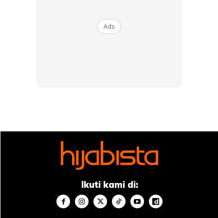
Ads
Pengalaman,susah Dan Senang Serta Ujian
Yg Akan Mematangkan Kita.. Semua Itu
Musibah.. Yg Ada Hikmah…. Tak Mudah Jadi
Ikuti kami di:
Ketua Keluarga.. Apa Pun Tindakan Kita Niat
Utk Mendidik.. Kasih Sayang Bukan Ego..!!