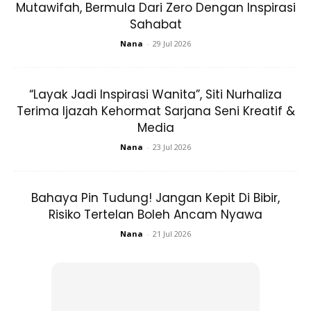
Mutawifah, Bermula Dari Zero Dengan Inspirasi
mahu mencuba bisnes lain, saya
suka menjual
apa yang
Sahabat
mereka hendak.
Nana
-
29 Jul 2026
“Layak Jadi Inspirasi Wanita”, Siti Nurhaliza
Terima Ijazah Kehormat Sarjana Seni Kreatif &
Media
Ads
Nana
-
23 Jul 2026
Bahaya Pin Tudung! Jangan Kepit Di Bibir,
Risiko Tertelan Boleh Ancam Nyawa
Nana
-
21 Jul 2026