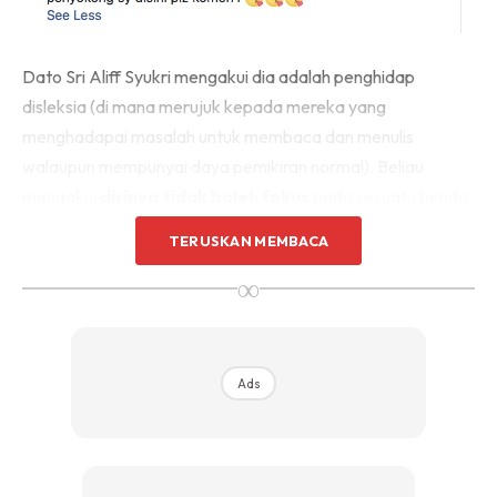
Dato Sri Aliff Syukri mengakui dia adalah penghidap
disleksia (di mana merujuk kepada mereka yang
menghadapai masalah untuk membaca dan menulis
walaupun mempunyai daya pemikiran normal). Beliau
mengakui
dirinya tidak boleh fokus
pada sesuatu benda.
Tapi mempunyai keunikan minat berniaga dan kini, bukan
TERUSKAN MEMBACA
sahaja pengusaha usahawan kosmetik, tetapi juga
∞
pengusaha resort, pemilik tudung dan paling terbaru
mempunyai restoran sendiri.
Ads