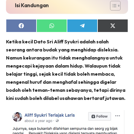
Isi Kandungan
Share
Share
Share
Share
on
on
on
on
Facebook
WhatsApp
Telegram
X
Ketika kecil Dato Sri Aliff Syukri adalah salah
(Twitter)
seorang antara budak yang menghidap disleksia.
Namun kekurangan itu tidak menghalangnya untuk
mengecapi kejayaan dalam hidup. Walaupun tidak
belajar tinggi, sejak kecil tidak boleh membaca,
mengenal huruf dan menghafal sehingga digelar
bodoh oleh teman-teman sebayanya, tetapi dirinya
kini sudah boleh dilabel usahawan bertaraf jutawan.