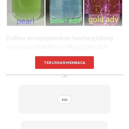
Doktor ini menjelaskan tentang kilang
yang menghasilkan pelbagai produk
kosmetik yang diingini pelanggan.
TERUSKAN MEMBACA
Serum Sampah
∞
Sebelum abah bebel tentang serum sampah, izinkan abah
bebel dulu pasal kilang OEM. Ramai lagi yang tak tau apa
itu kilang OEM ( Original Equipment Manufacturer ).
Ads
Secara kontotnya kilang OEM ni adalah kilang yang
hasilkan produk tanpa jenama. Jadi engkorang yang
miskin papa kedana kelas pon slalu tuang gi romen