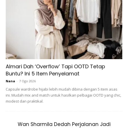
kapan kat badan sendiri la.
Ads
Almari Dah ‘Overflow’ Tapi OOTD Tetap
Buntu? Ini 5 Item Penyelamat
Nana
-
7 Ogo 2026
Capsule wardrobe hijabi lebih mudah dibina dengan 5 item asas
ini. Mudah mix and match untuk hasilkan pelbagai OOTD yang chic,
Pesannya kalau nak berniaga perlu ada
modest dan praktikal.
ilmu jangan mengharapkan wajah cantik
atau
follower
ramai semata-mata.
Wan Sharmila Dedah Perjalanan Jadi