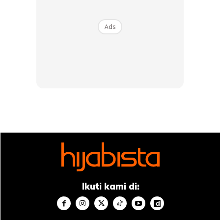
serum sampah. Kenapa sampah? Sebab
Ads
1) macam biasa, kat kotak takde ingredients. Formula
rahsia supaya founder lain tak rembat formula katanya.
Padahal haram dia taktau apa pon kilang tu taruk dalam
serum tu. Dan ingredients mestilah dalam SCIENTIFIC
TERMS, bukan ekstrak itu ekstrak ini vit tu vit ni
2) warna warni di aidilfitri. Perhatikan warna2 di bawah,
macam tu la serum sampah. Serum kat drugstore either
warna jernih, atau warna putih sahaja. Yang ni dia claim
perisa stoberi, keladi, anggur, cili, durian, you name it.
Ikuti kami di: