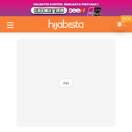
NEW
Ads