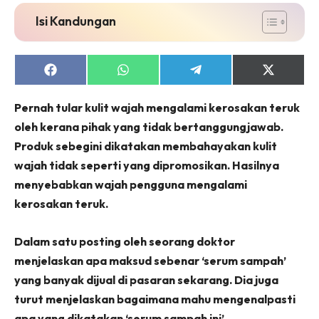
Isi Kandungan
Share
Share
Share
Share
on
on
on
on
Facebook
WhatsApp
Telegram
X
Pernah tular kulit wajah mengalami kerosakan teruk
(Twitter)
oleh kerana pihak yang tidak bertanggungjawab.
Produk sebegini dikatakan membahayakan kulit
wajah tidak seperti yang dipromosikan. Hasilnya
menyebabkan wajah pengguna mengalami
kerosakan teruk.
Dalam satu posting oleh seorang doktor
menjelaskan apa maksud sebenar ‘serum sampah’
yang banyak dijual di pasaran sekarang. Dia juga
turut menjelaskan bagaimana mahu mengenalpasti
apa yang dikatakan ‘serum sampah ini’.