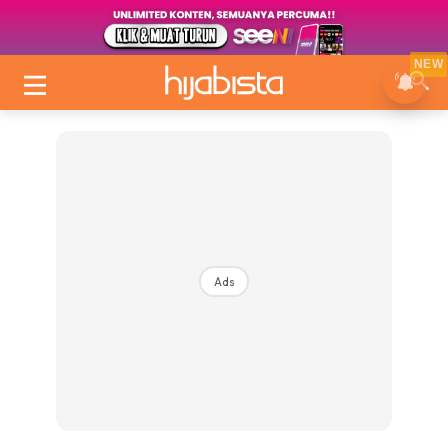
NEW
Ads