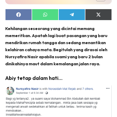
Share
Share
Share
Share
on
on
on
on
Facebook
WhatsApp
Telegram
X
Kehilangan seseorang yang dicintai memang
(Twitter)
memeritkan. Apatah lagi buat pasangan yang baru
mendirikan rumah tangga dan sedang menantikan
kelahiran cahaya mata. Begitulah yang dirasai oleh
Nursyafira Nasir apabila suami yang baru 2 bulan
dinikahinya maut dalam kemalangan jalan raya.
Abiy tetap dalam hati…