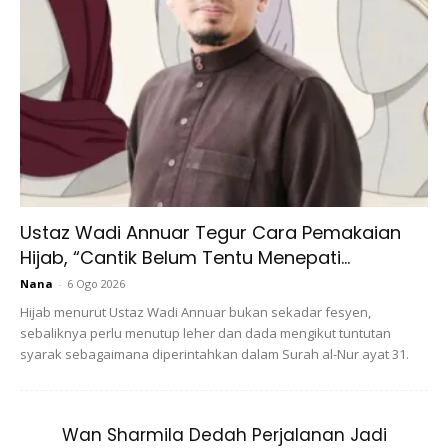
Ustaz Wadi Annuar Tegur Cara Pemakaian
Nasi minyak & ayam percik with papadom
Hijab, “Cantik Belum Tentu Menepati...
Nana
-
6 Ogo 2026
Hijab menurut Ustaz Wadi Annuar bukan sekadar fesyen,
sebaliknya perlu menutup leher dan dada mengikut tuntutan
syarak sebagaimana diperintahkan dalam Surah al-Nur ayat 31.
Wan Sharmila Dedah Perjalanan Jadi