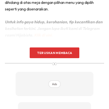
dihidang di atas meja dengan pilihan menu yang dipilih
seperti yang disenaraikan.
Untuk info gaya hidup, kerohanian, tip kecantikan dan
kesihatan terkini. Jangan lupa ikuti kami di Telegram
rasmi Hijabista.
Klik di sini.
TERUSKAN MEMBACA
∞
Ads
Ads