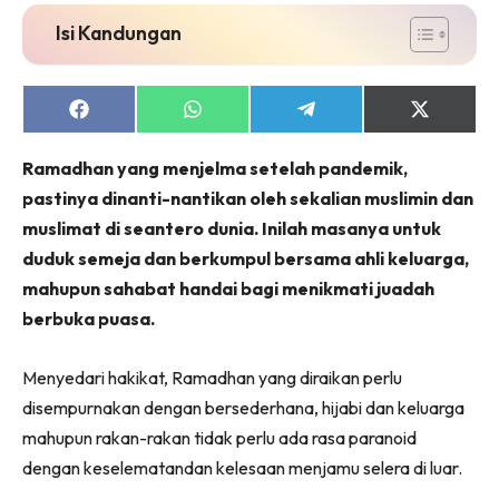
Isi Kandungan
Share
Share
Share
Share
on
on
on
on
Facebook
WhatsApp
Telegram
X
Ramadhan yang menjelma setelah pandemik,
(Twitter)
pastinya dinanti-nantikan oleh sekalian muslimin dan
muslimat di seantero dunia. Inilah masanya untuk
duduk semeja dan berkumpul bersama ahli keluarga,
mahupun sahabat handai bagi menikmati juadah
berbuka puasa.
Menyedari hakikat, Ramadhan yang diraikan perlu
disempurnakan dengan bersederhana, hijabi dan keluarga
mahupun rakan-rakan tidak perlu ada rasa paranoid
dengan keselematandan kelesaan menjamu selera di luar.