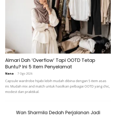
A Post Shared By ROZITA JRM OFFICIAL (@bondarozitaibrahim)
Almari Dah ‘Overflow’ Tapi OOTD Tetap
Buntu? Ini 5 Item Penyelamat
Nana
-
7 Ogo 2026
“
Baju raya 20 tahun lepas, tempoh usia kita makin
Capsule wardrobe hijabi lebih mudah dibina dengan 5 item asas
ini. Mudah mix and match untuk hasilkan pelbagai OOTD yang chic,
berkurangan…kesihatan dan kecantikan semakin
modest dan praktikal.
merudum. Bonda kongsi sikit tentang kesihatan saya 2
years dulu …
Wan Sharmila Dedah Perjalanan Jadi