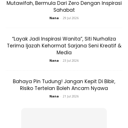
Mutawifah, Bermula Dari Zero Dengan Inspirasi
Sahabat
Nana
-
29 Jul 2026
Ads
“Layak Jadi Inspirasi Wanita”, Siti Nurhaliza
Terima Ijazah Kehormat Sarjana Seni Kreatif &
Media
Nana
-
23 Jul 2026
“Parents saya berpenyakit keturunan iaitu jantung,
Bahaya Pin Tudung! Jangan Kepit Di Bibir,
kolesterol susah kawal dietlah macam mana pun…
Risiko Tertelan Boleh Ancam Nyawa
Akhirnya bonda ada fatty liver. Saya pernah jalan
Nana
-
21 Jul 2026
bertongkat selama 4 bulan! Semakin drop kesihatan
saya.