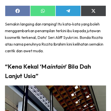
Share
Share
Share
Share
on
on
on
on
Facebook
WhatsApp
Telegram
X
Semakin langsing dan ramping! Itu kata-kata yang boleh
(Twitter)
menggambarkan penampilan terkini ibu kepada jutawan
kosmetik terkenal, Dato’ Seri Aliff Syukri ini. Bonda Rozita
atau nama penuhnya Rozita Ibrahim kini kelihatan semakin
cantik dan awet muda.
“Kena Kekal ‘M
aintain
‘ Bila Dah
Lanjut Usia”