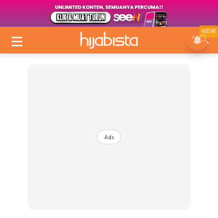
NEW
Ads