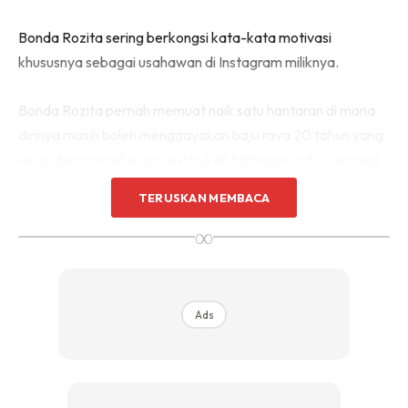
Bonda Rozita sering berkongsi kata-kata motivasi
khususnya sebagai usahawan di Instagram miliknya.
Bonda Rozita pernah memuat naik satu hantaran di mana
dirinya masih boleh menggayakan baju raya 20 tahun yang
lepas dan menjelaskan usia bukan halangan untuk seorang
wanita mengekalkan kesihatan dan kecantikan.
TERUSKAN MEMBACA
∞
Ads
Ads