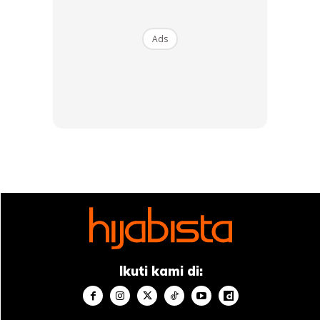
Ads
Walaupun sudah memperoleh ijazah sarjana muda
(kepujian), Najwa tetap mahu menyambung pengajian di
Ikuti kami di:
peringkat lebih tinggi. Rupa-rupanya sejak September lalu,
dia telahpun meneruskan pengajian
peringkat Sarjana
di
Universiti Malaya dalam jurusan yang sama.