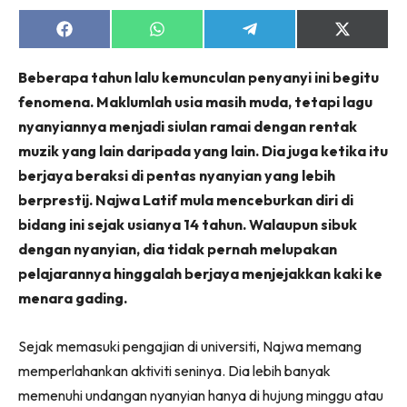
Share
Share
Share
Share
on
on
on
on
Facebook
WhatsApp
Telegram
X
Beberapa tahun lalu kemunculan penyanyi ini begitu
(Twitter)
fenomena. Maklumlah usia masih muda, tetapi lagu
nyanyiannya menjadi siulan ramai dengan rentak
muzik yang lain daripada yang lain. Dia juga ketika itu
berjaya beraksi di pentas nyanyian yang lebih
berprestij. Najwa Latif mula menceburkan diri di
bidang ini sejak usianya 14 tahun. Walaupun sibuk
dengan nyanyian, dia tidak pernah melupakan
pelajarannya hinggalah berjaya menjejakkan kaki ke
menara gading.
Sejak memasuki pengajian di universiti, Najwa memang
memperlahankan aktiviti seninya. Dia lebih banyak
memenuhi undangan nyanyian hanya di hujung minggu atau