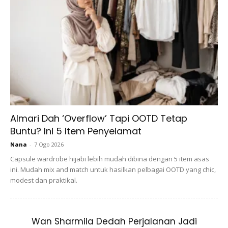
My Response Bila Orang Tanya “dah Habis
Belajar?” Don’t Worry K. Gambar Gambar Sis
Cecantik Sis Share Later ? #wawadahgrad
A Post Shared By
OfficialNajwaLatif
(@njwalatif) On
Dec 16
Almari Dah ‘Overflow’ Tapi OOTD Tetap
Buntu? Ini 5 Item Penyelamat
Nana
-
7 Ogo 2026
Capsule wardrobe hijabi lebih mudah dibina dengan 5 item asas
ini. Mudah mix and match untuk hasilkan pelbagai OOTD yang chic,
Ads
modest dan praktikal.
Wan Sharmila Dedah Perjalanan Jadi