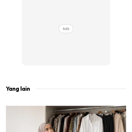
telah tercapai. Dia turut
berkongsi kegembiraaanya
itu
bersama keluarga dan peminatnya.
Ads
Yang lain