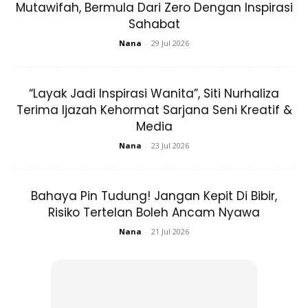
Mutawifah, Bermula Dari Zero Dengan Inspirasi
Sahabat
Rata-rata peminat turut mengucapkan tahniah dengan
Nana
-
29 Jul 2026
kejayaannya itu walaupun namanya bagaikan sabut
sekejap timbul dan sekejap tenggelam. Malah peminat
turut memberi sokongan padu pada Najwa Latif yang
“Layak Jadi Inspirasi Wanita”, Siti Nurhaliza
memang kita tahu bukan sahaja bijak dalam akademik,
Terima Ijazah Kehormat Sarjana Seni Kreatif &
Media
tetapi juga cukup berbakat
dalam bidang muzik.
Malah
setiap lagu nyanyian memberi inspirasi kepada generasi
Nana
-
23 Jul 2026
muda.
Bahaya Pin Tudung! Jangan Kepit Di Bibir,
Risiko Tertelan Boleh Ancam Nyawa
Nana
-
21 Jul 2026