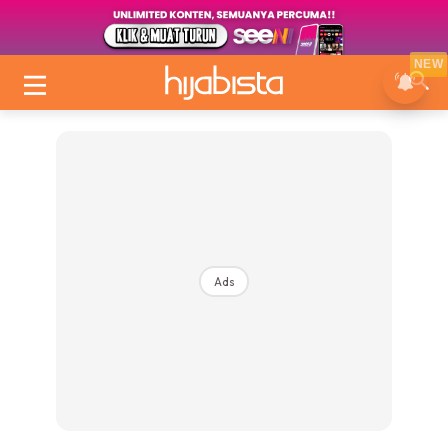
NEW
Ads