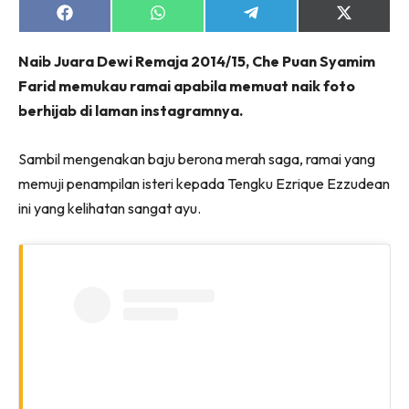
Share
Share
Share
Share
on
on
on
on
Facebook
WhatsApp
Telegram
X
Naib Juara Dewi Remaja 2014/15, Che Puan Syamim
(Twitter)
Farid memukau ramai apabila memuat naik foto
berhijab di laman instagramnya.
Sambil mengenakan baju berona merah saga, ramai yang
memuji penampilan isteri kepada Tengku Ezrique Ezzudean
ini yang kelihatan sangat ayu.