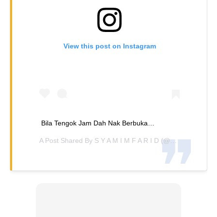
View this post on Instagram
Bila Tengok Jam Dah Nak Berbuka…
A Post Shared By
S Y A M I M F A R I D
(@syamimfarid) On