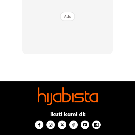
View this post on Instagram
Ads
Assalamualaikum. Time Flies So Fast,
الحمدلله In This Most Trying Time, Allah SWT
Still Allow Us To Reach And Experience This
Beautiful And Blessed Month. A Time For Us
To Self-Reflect And Self-Reform. An
Opportunity For Us To Change For The
Better. Insha’Allah. Ramadan Kareem Dear
Friends 💕💫
Ikuti kami di:
A Post Shared By
S Y A M I M F A R I D
(@syamimfarid) On