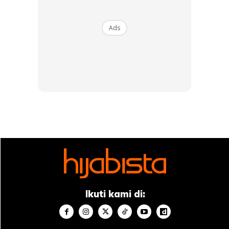
Netizen Puji Nampak Lebih Fresh
Ads
Menjengah ke ruangan komen, rata-rata netizen
menyifatkan gaya baharu Aina itu lebih kena dengan
personalitinya sebagai seorang anak seni. Ada juga yang
berpendapat penampilan tersebut memberi nafas baharu
kepada imej penyanyi berkenaan.
Antara komen yang ditinggalkan netizen:
“Agreeness. New Style, New Look For
2026… Go Aina!”
Ikuti kami di:
“Loveeeee!!!!”
“Setujuuuuuu Sangattt!!!”