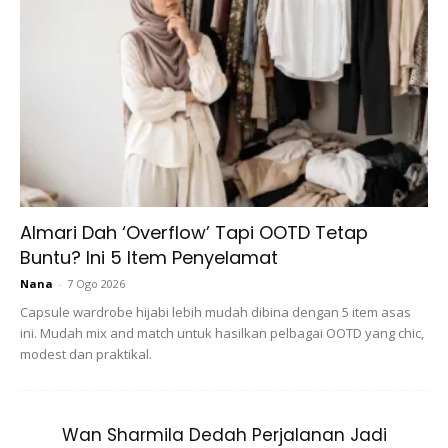
Ads
Almari Dah ‘Overflow’ Tapi OOTD Tetap
Buntu? Ini 5 Item Penyelamat
Nana
-
7 Ogo 2026
Capsule wardrobe hijabi lebih mudah dibina dengan 5 item asas
ini. Mudah mix and match untuk hasilkan pelbagai OOTD yang chic,
modest dan praktikal.
Wan Sharmila Dedah Perjalanan Jadi