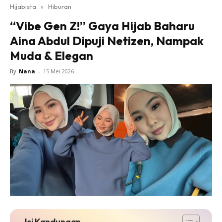
Hijabista
»
Hiburan
“Vibe Gen Z!” Gaya Hijab Baharu
Aina Abdul Dipuji Netizen, Nampak
Muda & Elegan
By
Nana
-
15 Mei 2026
Isi Kandungan