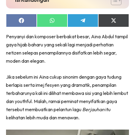
Share
Share
Share
Share
on
on
on
on
Facebook
WhatsApp
Telegram
X
Penyanyi dan komposer berbakat besar, Aina Abdul tampil
(Twitter)
gaya hijab baharu yang sekali lagi menjadi perhatian
netizen selepas penampilannya disifatkan lebih segar,
moden dan elegan.
Jika sebelum ini Aina cukup sinonim dengan gaya tudung
berlapis serta imej fesyen yang dramatik, penampilan
terbaharunya kali ini dilihat membawa sisi yang lebih lembut
dan youthful. Malah, ramai peminat menyifatkan gaya
tersebut membuatkan pelantun lagu
Berjauhan
itu
kelihatan lebih muda dan menawan.