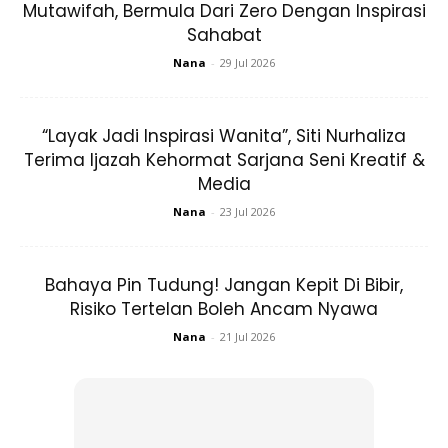
Mutawifah, Bermula Dari Zero Dengan Inspirasi
Sahabat
Nana
-
29 Jul 2026
“Layak Jadi Inspirasi Wanita”, Siti Nurhaliza
Terima Ijazah Kehormat Sarjana Seni Kreatif &
“Ya Rasulullah! Aku banyak menggunakan masa berdoa,
Media
memohon rahmat untuk diriku, sekarang aku hendak
untukkan masa berselawat bagi tuan maka sebanyak
Nana
-
23 Jul 2026
mana yang elok aku untukkan?” Baginda s.a.w.,
menjawab: “Sekadar mana yang engkau suka”; Aku
Bahaya Pin Tudung! Jangan Kepit Di Bibir,
berkata: “Aku hendak untukkan sesuku dari masaku”;
Risiko Tertelan Boleh Ancam Nyawa
Baginda s.a.w., bersabda: “Sekadar mana yang engkau
Nana
-
21 Jul 2026
suka, dan jika engkau lebihkan lagi, maka itu lebih baik
untukmu”;
Aku berkata:
“Kalau begitu aku untukkan setengah dari