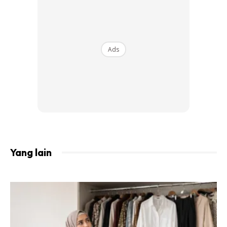
maka Allah akan berselawat ke atasnya sepuluh kali.”
[HR
Muslim]
Jika kita berzikir dan berselawat dengan memohon supaya
Ads
Allah melimpahkan kemuliaan, kehormatan, dan kepujian
kepada Nabi Muhammad, Allah pula membalas selawat
kita dengan cara menurunkan rahmat, berkat serta
kemuliaan kepada kita.
3. Membuang Kerisauan
Yang lain