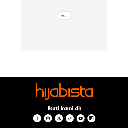
masaku” Baginda s.a.w bersabda: “Suka hatimulah dan
jika engkau lebihkan lagi, maka itu lebih baik untukmu”
;
Ads
Aku berkata:
“Kalau demikian, aku untukkan dua pertiga
dari masaku” Baginda s.a.w., bersabda: “Suka hatimulah,
dan jika engkau lebihkan lagi, maka itu lebih baik –
untukmu”
;
Aku berkata:
“(Kalau begitu) aku jadikan masa berdoaku semuanya
untuk berselawat kepada tuan”
; Baginda s.a.w., bersabda:
“Jika demikian, terpeliharalah dan terselamatlah engkau
dari apa yang mendukacitakan dan membimbangkanmu,
Ikuti kami di:
sama ada perkara dunia mahu pun perkara akhirat dan
diampunkan dosamu …”