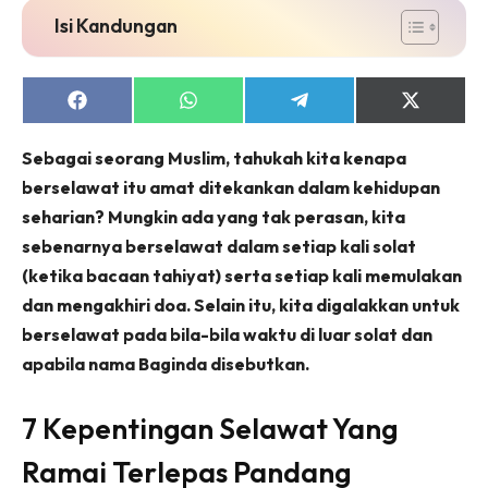
Isi Kandungan
Share
Share
Share
Share
on
on
on
on
Facebook
WhatsApp
Telegram
X
Sebagai seorang Muslim, tahukah kita kenapa
(Twitter)
berselawat itu amat ditekankan dalam kehidupan
seharian? Mungkin ada yang tak perasan, kita
sebenarnya berselawat dalam setiap kali solat
(ketika bacaan tahiyat) serta setiap kali memulakan
dan mengakhiri doa. Selain itu, kita digalakkan untuk
berselawat pada bila-bila waktu di luar solat dan
apabila nama Baginda disebutkan.
7 Kepentingan Selawat Yang
Ramai Terlepas Pandang