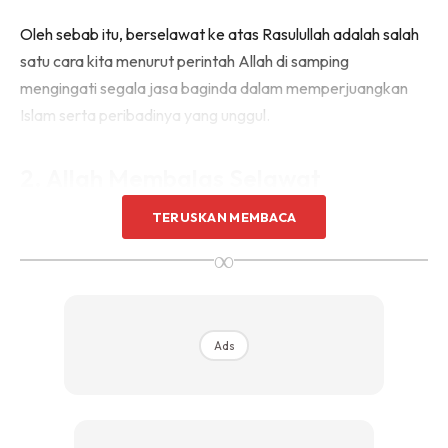
Oleh sebab itu, berselawat ke atas Rasulullah adalah salah
satu cara kita menurut perintah Allah di samping
mengingati segala jasa baginda dalam memperjuangkan
Islam serta peribadinya yang unggul.
2. Allah Membalas Selawat
HambaNya
TERUSKAN MEMBACA
∞
Walaupun berselawat nampak mudah, namun fadhilatnya
besar sekali bagi mukmin yang melaziminya. Allah
mengasihi hambaNya yang sentiasa meletakkan Rasulullah
Ads
di dalam hati.
Dari Abu Hurairah r.a. bahawa Rasulullah s.a.w. telah
bersabda :
“Sesiapa berselawat kepadaku sekali selawat,