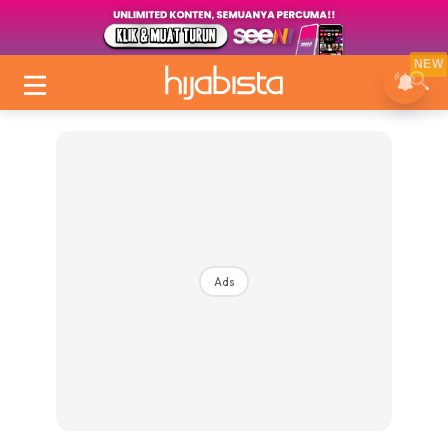
NEW
Ads