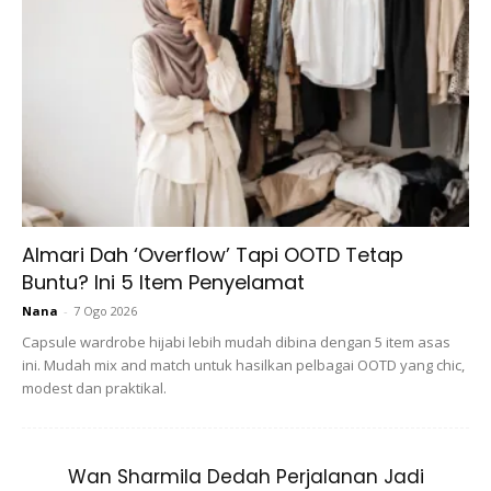
Selawat adalah jaminan terpelihara dan terselamatnya kita
daripada segala apa yang mendukacitakan dan
membimbangkan dari perkara dunia dan akhirat. Seperti
yang disebutkan dalam sebuah Hadis Tirmizi, Imam Ahmad,
dan Hakim:
Almari Dah ‘Overflow’ Tapi OOTD Tetap
Buntu? Ini 5 Item Penyelamat
Dari Ubai bin Ka’ab, r.a. katanya:
Nana
-
7 Ogo 2026
Capsule wardrobe hijabi lebih mudah dibina dengan 5 item asas
ini. Mudah mix and match untuk hasilkan pelbagai OOTD yang chic,
modest dan praktikal.
Wan Sharmila Dedah Perjalanan Jadi
Ads