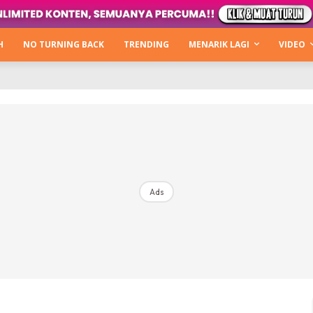
Kata Hijabista
ty Next Level
H
NO TURNING BACK
TRENDING
MENARIK LAGI
VIDEO
o Cantik
urning Back
Hijabista Show
The Hijabista Show 2022
The Hijabista Show 2021
irah2u The Power Of Giving
Ads
erita
Hub Ideaktiv