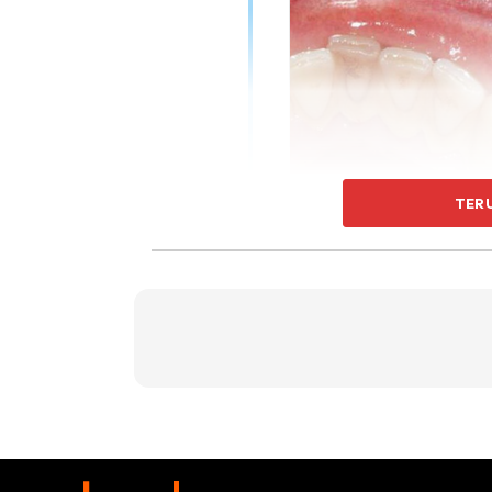
TER
1.
Scaling
tidak akan menyebabk