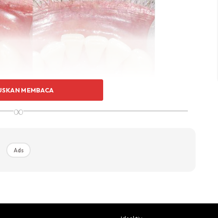
USKAN MEMBACA
∞
Ads
an gigi jarang.