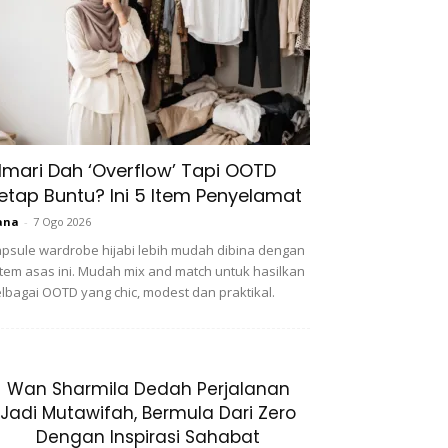
lmari Dah ‘Overflow’ Tapi OOTD
etap Buntu? Ini 5 Item Penyelamat
ana
-
7 Ogo 2026
psule wardrobe hijabi lebih mudah dibina dengan
item asas ini. Mudah mix and match untuk hasilkan
lbagai OOTD yang chic, modest dan praktikal.
Wan Sharmila Dedah Perjalanan
Jadi Mutawifah, Bermula Dari Zero
Dengan Inspirasi Sahabat