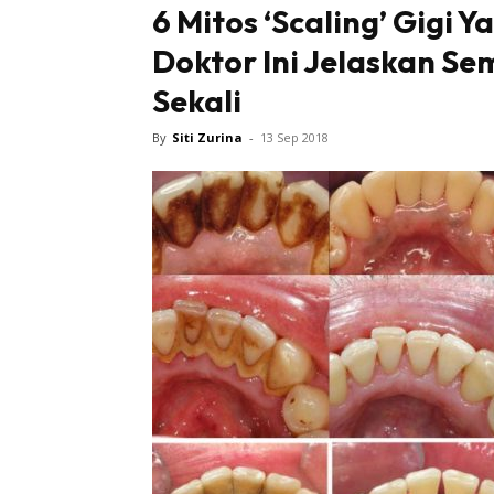
6 Mitos ‘Scaling’ Gigi 
Doktor Ini Jelaskan S
Tampi
Sekali
By
Siti Zurina
-
13 Sep 2018