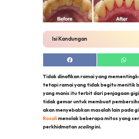
Isi Kandungan
Share
Share
on
on
Facebook
Whats
Tidak dinafikan ramai yang mementingka
tetapi ramai yang tidak begitu menitik 
yang manis itu terbit dari penjagaan gig
tidak gemar untuk membuat pembersih
akan menyebabkan masalah lain pada gig
Rosali
menolak beberapa mitos yang ser
perkhidmatan
scaling
ini.