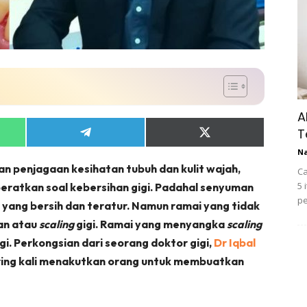
A
T
Share
Share
on
on
N
App
Telegram
X
n penjagaan kesihatan tubuh dan kulit wajah,
(Twitter)
Ca
5 
beratkan soal kebersihan gigi. Padahal senyuman
pe
i yang bersih dan teratur. Namun ramai yang tidak
an atau
scaling
gigi. Ramai yang menyangka
scaling
i. Perkongsian dari seorang doktor gigi,
Dr Iqbal
ing kali menakutkan orang untuk membuatkan