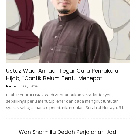
Ustaz Wadi Annuar Tegur Cara Pemakaian
Watermelon Glow Dew Drops
Hijab, “Cantik Belum Tentu Menepati...
Serum siang dan malam yang memberikan cahaya serta-
Nana
-
6 Ogo 2026
merta. Ia boleh digunakan sebagai primer solekan dan
Hijab menurut Ustaz Wadi Annuar bukan sekadar fesyen,
sebaliknya perlu menutup leher dan dada mengikut tuntutan
penyerlah juga.
syarak sebagaimana diperintahkan dalam Surah al-Nur ayat 31.
Serum berganda
Wan Sharmila Dedah Perjalanan Jadi