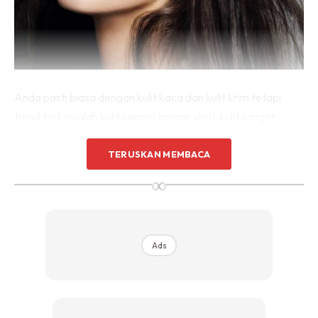
Anda pasti biasa dengan kulit kaca dan kulit krim tetapi
trend terkini ialah kulit cermin (mirror skin): kulit sangat
bercahaya, ia hampir boleh di buat cermin. Kulit yang penuh
cahaya yang berembun, reflektif pada setiap masa dan
TERUSKAN MEMBACA
anda pasti terobsesi dengan idea untuk membangunkan
∞
produk yang memberikan anda kilauan tinggi, cahaya dari
dalam tanpa sebarang bahan solekan. Di situlah bahan
penjagaan kulit popular niacinamide perlu ada dalam rejim
Ads
kecantikan anda.
Niacinamide ialah kuasa pencerahan yang memerangi
kekusaman, hiperpigmentasi dan bintik-bintik gelap dan