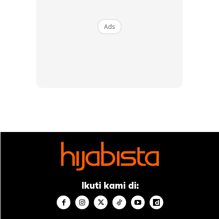
Ads
Jika kulit anda kering dan kelihatan sedikit kusam, pakar
mengesyorkan menggunakan serum vitamin C yang akan
mencerahkan kulit dari semasa ke semasa bersama serum
penghidratan, contohnya sesuatu yang mengandungi asid
hyaluronik, yang menggebukan garis-garis halus dan
mengurangkan rasa tegang pada kulit.
Ikuti kami di:
Memandangkan serum adalah rawatan pekat, langkah ini