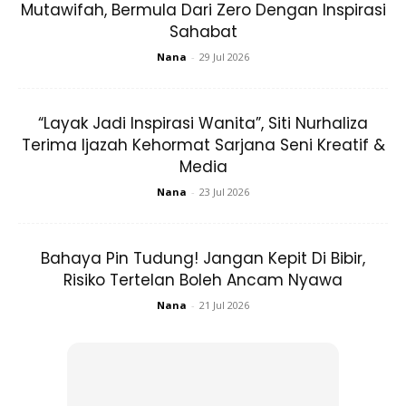
Okay, ni paling tengah trending sekarang tapi bagi pencinta
Mutawifah, Bermula Dari Zero Dengan Inspirasi
Sahabat
kecantikan yang terbuka hati untuk mencuba trik baru,
‘double seruming’ adalah satu perkara yang perlu diketahui.
Nana
-
29 Jul 2026
Double Serruming ialah hack penjagaan kulit yang
“Layak Jadi Inspirasi Wanita”, Siti Nurhaliza
menakjubkan di mana anda menggunakan dua serum untuk
Terima Ijazah Kehormat Sarjana Seni Kreatif &
menyasarkan masalah kulit yang berbeza pada masa yang
Media
sama. Kulit setiap individu adalah benar-benar kompleks
Nana
-
23 Jul 2026
dengan pelbagai keperluan, terutamanya apabila keadaan
kulit anda berubah setiap hari. Penggunaan serum
berganda adalah cara terbaik untuk memeriksa kulit anda
Bahaya Pin Tudung! Jangan Kepit Di Bibir,
dan memberikan apa yang diperlukan.
Risiko Tertelan Boleh Ancam Nyawa
Nana
-
21 Jul 2026