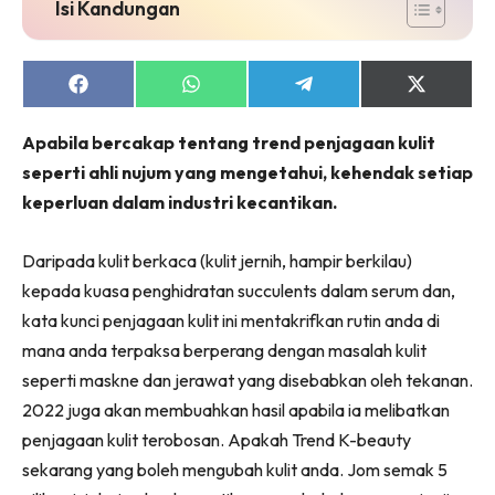
Isi Kandungan
Share
Share
Share
Share
on
on
on
on
Facebook
WhatsApp
Telegram
X
Apabila bercakap tentang trend penjagaan kulit
(Twitter)
seperti ahli nujum yang mengetahui, kehendak setiap
keperluan dalam industri kecantikan.
Daripada kulit berkaca (kulit jernih, hampir berkilau)
kepada kuasa penghidratan succulents dalam serum dan,
kata kunci penjagaan kulit ini mentakrifkan rutin anda di
mana anda terpaksa berperang dengan masalah kulit
seperti maskne dan jerawat yang disebabkan oleh tekanan.
2022 juga akan membuahkan hasil apabila ia melibatkan
penjagaan kulit terobosan. Apakah Trend K-beauty
sekarang yang boleh mengubah kulit anda. Jom semak 5