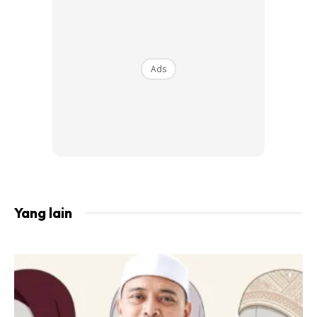
meminimumkan penampilan liang-liang sambil
menenangkan, menghidratkan dan menggebukan kulit.
PRODUK CADANGAN:
Ads
Yang lain