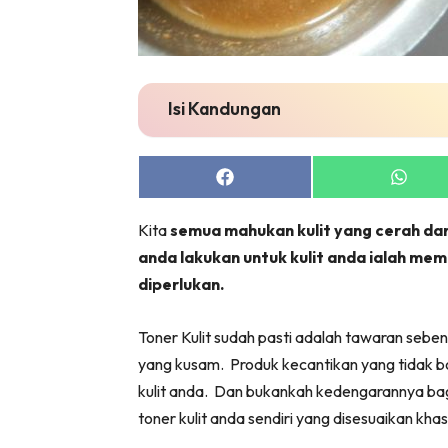
Isi Kandungan
Share
Share
on
on
Facebook
Whats
Kita
semua mahukan kulit yang cerah dan
anda lakukan untuk kulit anda ialah mem
diperlukan.
Toner Kulit sudah pasti adalah tawaran seben
yang kusam.
Produk kecantikan yang tidak bol
kulit anda.
Dan bukankah kedengarannya bagu
toner kulit anda sendiri yang disesuaikan kha