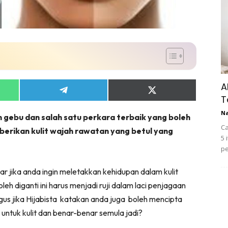
A
Share
Share
T
on
on
App
Telegram
X
N
 gebu dan salah satu perkara terbaik yang boleh
(Twitter)
Ca
berikan kulit wajah rawatan yang betul yang
5 
pe
ar jika anda ingin meletakkan kehidupan dalam kulit
eh diganti ini harus menjadi ruji dalam laci penjagaan
s jika Hijabista
katakan anda juga
boleh mencipta
s untuk kulit dan benar-benar semula jadi?