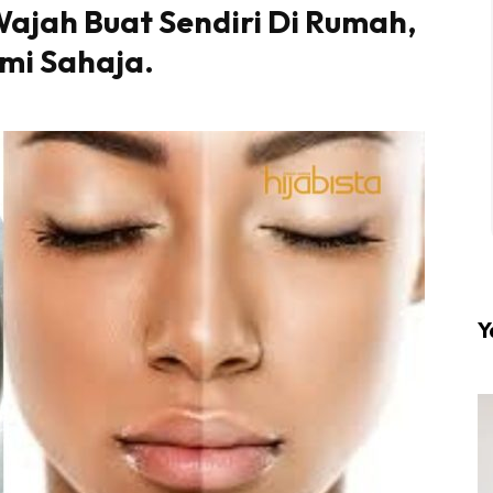
ajah Buat Sendiri Di Rumah,
mi Sahaja.
l #1 on top dengan fashion muslimah terkini di HIJA
Download sekarang di
KLIK DI SEENI
Y