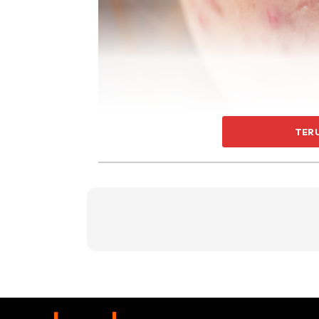
TER
Bahan-bahan:
1 cawan air
1 sudu teh serbuk licorice