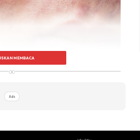
USKAN MEMBACA
∞
Ads