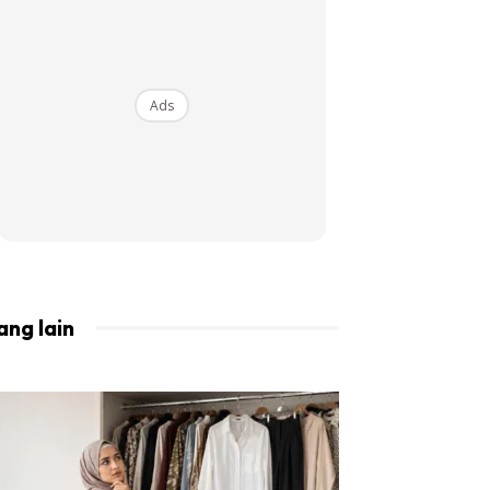
BISTA!
Ads
ang lain