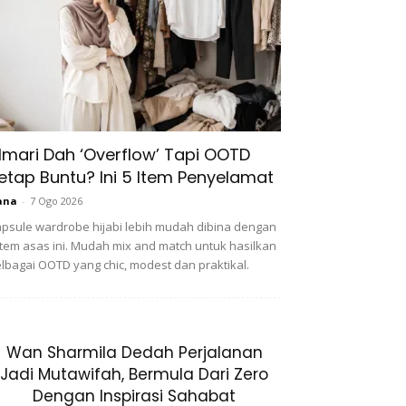
lmari Dah ‘Overflow’ Tapi OOTD
etap Buntu? Ini 5 Item Penyelamat
ana
-
7 Ogo 2026
psule wardrobe hijabi lebih mudah dibina dengan
item asas ini. Mudah mix and match untuk hasilkan
lbagai OOTD yang chic, modest dan praktikal.
Wan Sharmila Dedah Perjalanan
Jadi Mutawifah, Bermula Dari Zero
Dengan Inspirasi Sahabat