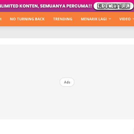
Kata Hijabista
ty Next Level
H
NO TURNING BACK
TRENDING
MENARIK LAGI
VIDEO
o Cantik
urning Back
Hijabista Show
The Hijabista Show 2022
The Hijabista Show 2021
irah2u The Power Of Giving
Ads
erita
Hub Ideaktiv