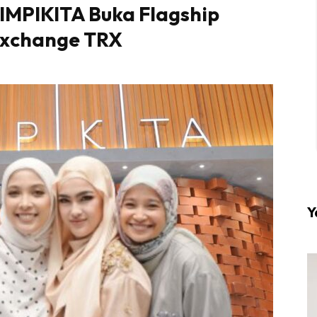
MIMPIKITA Buka Flagship
Exchange TRX
l #1 on top dengan fashion muslimah terkini di HIJA
Download sekarang di
KLIK DI SEENI
Y