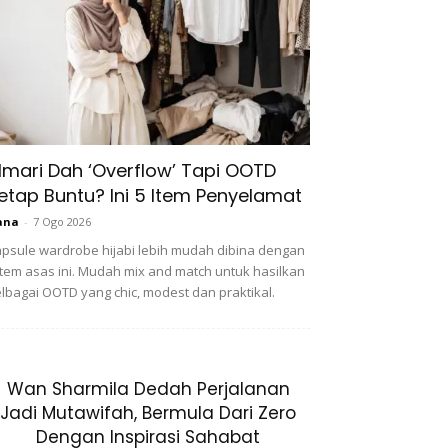
lmari Dah ‘Overflow’ Tapi OOTD
etap Buntu? Ini 5 Item Penyelamat
ana
-
7 Ogo 2026
psule wardrobe hijabi lebih mudah dibina dengan
item asas ini. Mudah mix and match untuk hasilkan
lbagai OOTD yang chic, modest dan praktikal.
Wan Sharmila Dedah Perjalanan
Jadi Mutawifah, Bermula Dari Zero
Dengan Inspirasi Sahabat