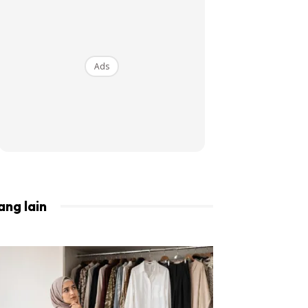
BISTA!
Ads
ang lain