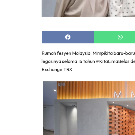
Share
Share
on
on
Facebook
Whats
Rumah fesyen Malaysia, Mimpikita baru-baru 
legasinya selama 15 tahun #KitaLimaBelas 
Exchange TRX.