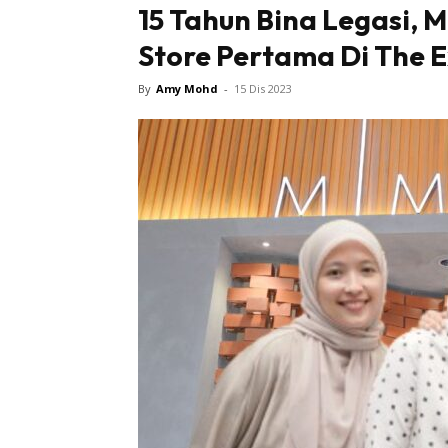
15 Tahun Bina Legasi, 
Store Pertama Di The 
Tampi
By
Amy Mohd
-
15 Dis 2023