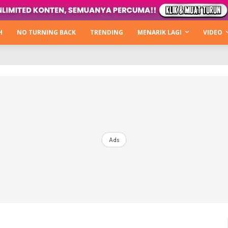
Kata Hijabista
ty Next Level
H
NO TURNING BACK
TRENDING
MENARIK LAGI
VIDEO
o Cantik
urning Back
Hijabista Show
The Hijabista Show 2022
The Hijabista Show 2021
irah2u The Power Of Giving
Ads
erita
Hub Ideaktiv