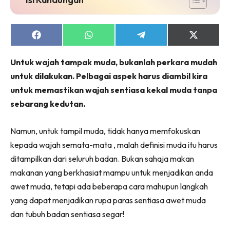
Share
Share
Share
Share
on
on
on
on
Facebook
WhatsApp
Telegram
X
Untuk wajah tampak muda, bukanlah perkara mudah
(Twitter)
untuk dilakukan. Pelbagai aspek harus diambil kira
untuk memastikan wajah sentiasa kekal muda tanpa
sebarang kedutan.
Namun, untuk tampil muda, tidak hanya memfokuskan
kepada wajah semata-mata , malah definisi muda itu harus
ditampilkan dari seluruh badan. Bukan sahaja makan
makanan yang berkhasiat mampu untuk menjadikan anda
awet muda, tetapi ada beberapa cara mahupun langkah
yang dapat menjadikan rupa paras sentiasa awet muda
dan tubuh badan sentiasa segar!