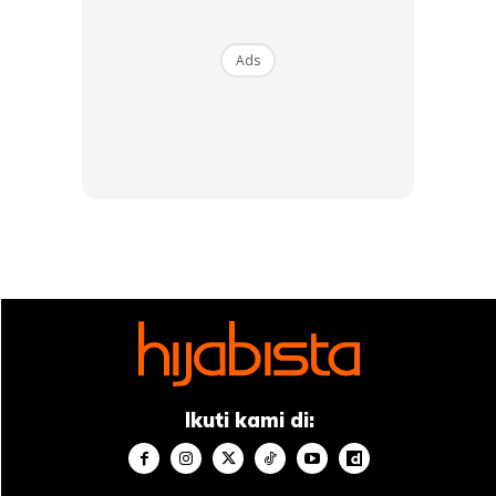
Ads
Kajian menyatakan bahawa minuman kopi dapat
memberikan tubuh badan ketenangan walaupun bukan
dalam tempoh yang lama. Namun, ia membantu untuk
merehatkan sel-sel otak serta otot-otot badan dari
bebadan kerja mahupun stres. Jadi tidak salah bukan
sekiranya anda menjadikan secawan kopi sebagai minuman
pagi anda sambil melihat pemandangan di luar rumah?
4. Mendengar lagu
Ikuti kami di: