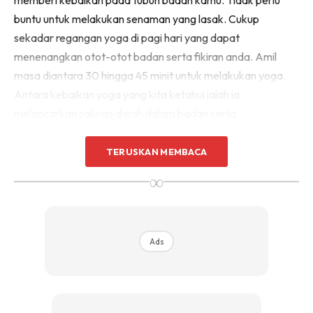
buntu untuk melakukan senaman yang lasak. Cukup
sekadar regangan yoga di pagi hari yang dapat
menenangkan otot-otot badan serta fikiran anda. Amil
masa diantara 30 hingga 45 minit untuk melakukan yoga.
Antara kebaikan yoga yang kita ketahui ialah ia
melancarkan saluran darah dalam badan serta
meregangkan otot-otot dalam badan. Berbaloi sekiranya
kamu melakukannya setiap hari supaya ia juga membantu
TERUSKAN MEMBACA
kamu untuk tampak muda sentiasa!
∞
2. Menghirup udara pagi dan melihat
kehijauan alam.
Ads