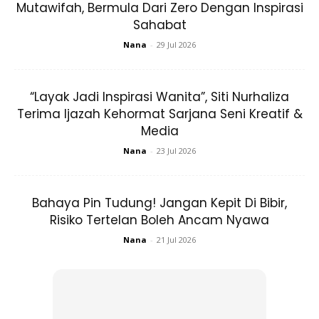
Mutawifah, Bermula Dari Zero Dengan Inspirasi
Sahabat
Nana
-
29 Jul 2026
“Layak Jadi Inspirasi Wanita”, Siti Nurhaliza
Terima Ijazah Kehormat Sarjana Seni Kreatif &
Media
Nana
-
23 Jul 2026
Sumber gambar:
Buzz Carribean
Bahaya Pin Tudung! Jangan Kepit Di Bibir,
Risiko Tertelan Boleh Ancam Nyawa
Nana
-
21 Jul 2026
Ads