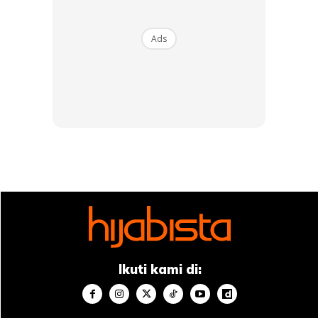
Artikel berkaitan:
Busana RM80 Ribu Sebagai Tanda
Ads
Istimewa Ulang Tahun Ke-9, Che Ta Bersyukur Muncul
Zain Dalam Hidupnya
“Sejak usia cecah 40 tahun ke atas, jujur berat badan
sebenarnya dah naik. Masa remaja dulu saya bertuah
sebab
high metabolism
walau kuat makan tapi tak naik
berat. Dalam kalangan Elite pun saya yang paling kuat
makan. Bila dah 40, susah nak turun berat badan.
“Sekarang semua kena sederhana. Makan kena
cut down.
Kalau dah berumur nak kurus macam dulu tak boleh dah.
Jadi, saya akan
enjoy
pergi gim sambil tengok Netflix ke.
Ikuti kami di:
Tapi tak terlalu ekstrem dan kira kalori makanan. Yang
penting,
moderation
dan terus amal gaya hidup aktif serta
sihat,” jelasnya lagi.