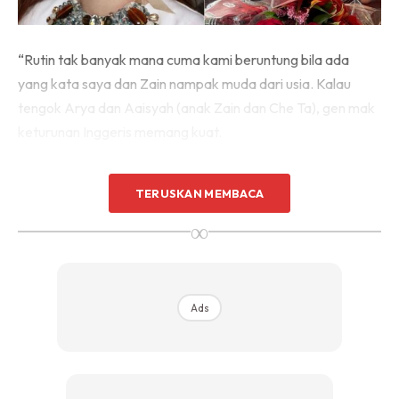
“Rutin tak banyak mana cuma kami beruntung bila ada
yang kata saya dan Zain nampak muda dari usia. Kalau
tengok Arya dan Aaisyah (anak Zain dan Che Ta), gen mak
keturunan Inggeris memang kuat.
“Dari anak-anak sampai ke cucu warisi gen mak.
TERUSKAN MEMBACA
Alhamdulillah, mak pun nampak muda dari usia, fizikal dan
∞
mental.
Ads
Ads