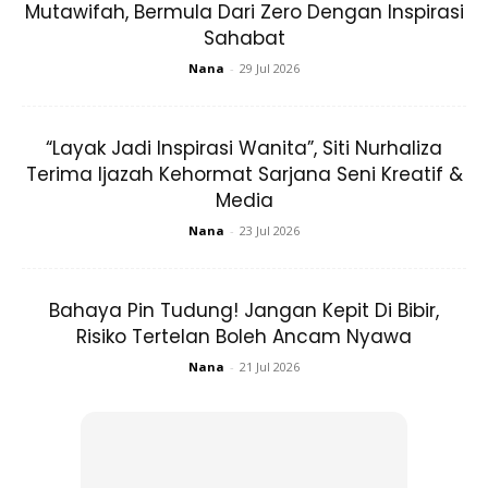
Mutawifah, Bermula Dari Zero Dengan Inspirasi
Sahabat
Nana
-
29 Jul 2026
“Layak Jadi Inspirasi Wanita”, Siti Nurhaliza
Ads
Terima Ijazah Kehormat Sarjana Seni Kreatif &
Media
Nana
-
23 Jul 2026
Bahaya Pin Tudung! Jangan Kepit Di Bibir,
“At my age,
rambut
still
sihat. Dari dulu sampai sekarang,
Risiko Tertelan Boleh Ancam Nyawa
saya letak minyak tersebut yang ada bau bunga jasmin
Nana
-
21 Jul 2026
sekurang-kurangnya
once every two weeks.
Sekarang pun
saya dah mula pergi
gym
dulu tak pernah pergi. Pergi sebab
suami aktif ke gim. Kalau tak sempat, saya pergi
walk at
least 5 km or more. To get the heart going and stamina.