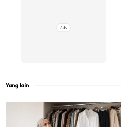
Ads
“Bahkan masa saya remaja umur 13 ke 14 tahun dulu muka
saya nampak lebih macam budak-budak lagi. Sebabkan
wajah keanak-anakan, saya tak popular dalam kalangan
budak lelaki yang ingat saya masih kanak-kanak. Tapi
sekarang ia satu kelebihan buat saya,” dedahnya sambil
ketawa.
Yang lain
Sempat Kongsi Beberapa Petua
Kecantikkan Khusus Untuk Hijabista!