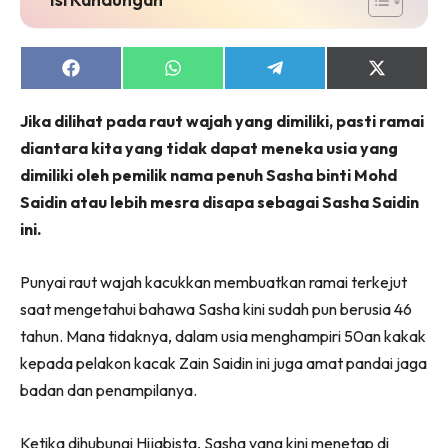
Share
Share
Share
Share
on
on
on
on
Facebook
WhatsApp
Telegram
X
Jika dilihat pada raut wajah yang dimiliki, pasti ramai
(Twitter)
diantara kita yang tidak dapat meneka usia yang
dimiliki oleh pemilik nama penuh Sasha binti Mohd
Saidin atau lebih mesra disapa sebagai Sasha Saidin
ini.
Punyai raut wajah kacukkan membuatkan ramai terkejut
saat mengetahui bahawa Sasha kini sudah pun berusia 46
tahun. Mana tidaknya, dalam usia menghampiri 50an kakak
kepada pelakon kacak Zain Saidin ini juga amat pandai jaga
badan dan penampilanya.
Ketika dihubungi Hijabista, Sasha yang kini menetap di