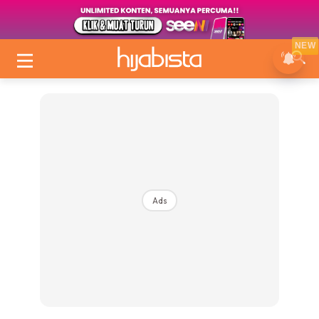
NEW
Ads