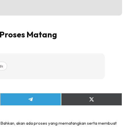
i Proses Matang
ds
Share
Share
on
on
Telegram
X
(Twitter)
h. Bahkan, akan ada proses yang mematangkan serta membuat