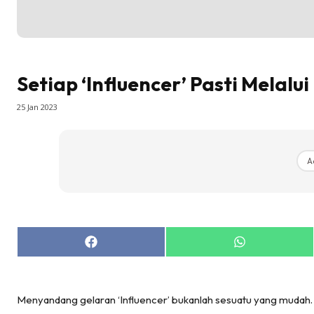
Setiap ‘Influencer’ Pasti Melalu
25 Jan 2023
A
Share
Share
on
on
Facebook
WhatsApp
Menyandang gelaran ‘Influencer’ bukanlah sesuatu yang muda