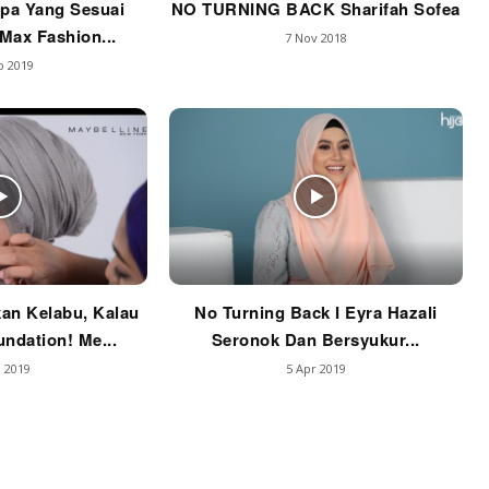
pa Yang Sesuai
NO TURNING BACK Sharifah Sofea
Max Fashion...
7 Nov 2018
p 2019
an Kelabu, Kalau
No Turning Back I Eyra Hazali
undation! Me...
Seronok Dan Bersyukur...
 2019
5 Apr 2019