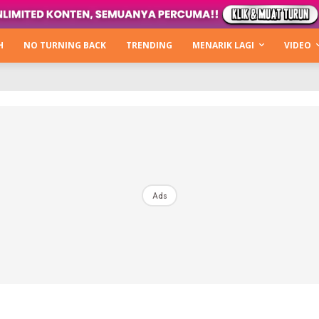
Login
|
Register
H
NO TURNING BACK
TRENDING
MENARIK LAGI
VIDEO
mah
ng Back
Lagi
ntikan
Ads
b Hacks
Kata Hijabista
ty Next Level
o Cantik