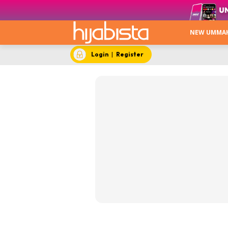
NEW UMMA
Login
|
Register
New Um
No Turni
Trending
Menarik 
Keca
Stail
Hija
Apa 
Beau
Video
Me S