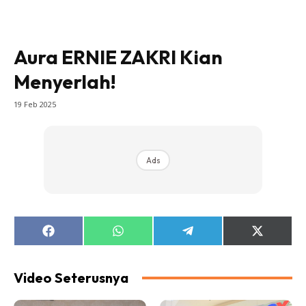
Aura ERNIE ZAKRI Kian
Menyerlah!
19 Feb 2025
Ads
Share
Share
Share
Share
on
on
on
on
Facebook
WhatsApp
Telegram
X
(Twitter)
Video Seterusnya