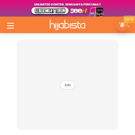
NEW
Ads