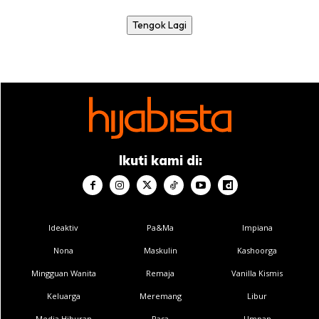
Tengok Lagi
Ikuti kami di:
Ideaktiv
Pa&Ma
Impiana
Nona
Maskulin
Kashoorga
Mingguan Wanita
Remaja
Vanilla Kismis
Keluarga
Meremang
Libur
Media Hiburan
Rasa
Umpan