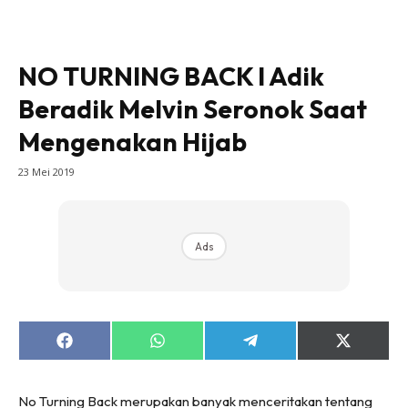
NO TURNING BACK I Adik
Beradik Melvin Seronok Saat
Mengenakan Hijab
23 Mei 2019
Ads
Share
Share
Share
Share
on
on
on
on
Facebook
WhatsApp
Telegram
X
(Twitter)
No Turning Back merupakan banyak menceritakan tentang