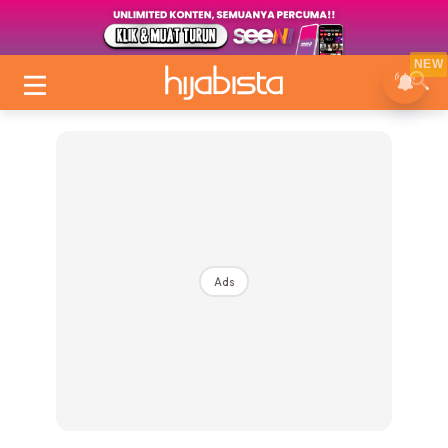
NEW
Ads