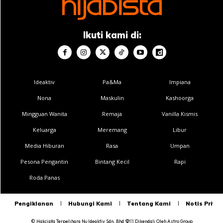
Ikuti kami di:
Ideaktiv
Pa&Ma
Impiana
Nona
Maskulin
Kashoorga
Mingguan Wanita
Remaja
Vanilla Kismis
Keluarga
Meremang
Libur
Media Hiburan
Rasa
Umpan
Pesona Pengantin
Bintang Kecil
Rapi
Roda Panas
Pengiklanan
Hubungi Kami
Tentang Kami
Notis Privas
© Hakcipta Terpelihara
Nu Ideaktiv Sdn. Bhd
🧕🏻
Dikendali Oleh
Astro Group