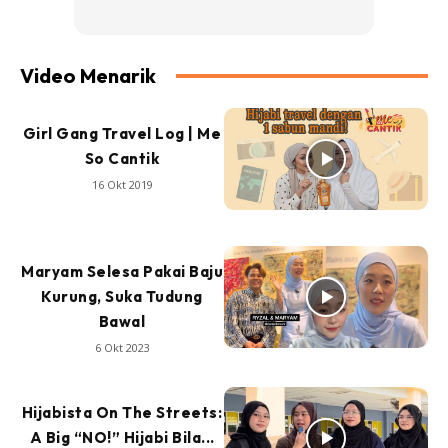
Video Menarik
Girl Gang Travel Log | Me
So Cantik
16 Okt 2019
Maryam Selesa Pakai Baju
Kurung, Suka Tudung
Bawal
6 Okt 2023
Hijabista On The Streets:
A Big “NO!” Hijabi Bila...