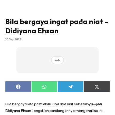
Bila bergaya ingat pada niat –
Didiyana Ehsan
30 Sep 2022
Ads
Share
Share
Share
Share
on
on
on
on
Facebook
WhatsApp
Telegram
X
(Twitter)
Bila bergaya kita pasti akan lupa apa niat sebetulnya—jadi
Didiyana Ehsan kongsikan pandangannya mengenai isu ini.