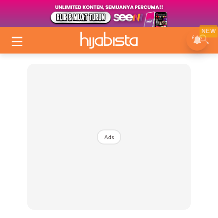
NEW
Ads