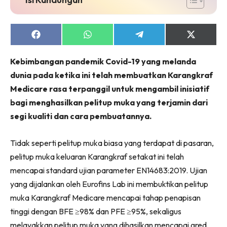
Share
Share
Share
Share
on
on
on
on
Facebook
WhatsApp
Telegram
X
Kebimbangan pandemik Covid-19 yang melanda
(Twitter)
dunia pada ketika ini telah membuatkan Karangkraf
Medicare rasa terpanggil untuk mengambil inisiatif
bagi menghasilkan pelitup muka yang terjamin dari
segi kualiti dan cara pembuatannya.
Tidak seperti pelitup muka biasa yang terdapat di pasaran,
pelitup muka keluaran Karangkraf setakat ini telah
mencapai standard ujian parameter EN14683:2019. Ujian
yang dijalankan oleh Eurofins Lab ini membuktikan pelitup
muka Karangkraf Medicare mencapai tahap penapisan
tinggi dengan BFE ≥98% dan PFE ≥95%, sekaligus
melayakkan pelitup muka yang dihasilkan mencapai gred