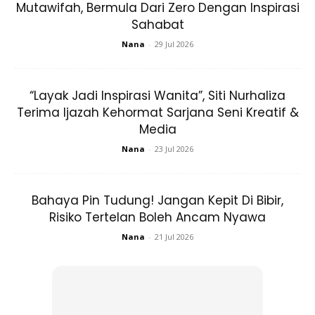
Mutawifah, Bermula Dari Zero Dengan Inspirasi
Sahabat
Nana
-
29 Jul 2026
“Layak Jadi Inspirasi Wanita”, Siti Nurhaliza
Terima Ijazah Kehormat Sarjana Seni Kreatif &
Media
Nana
-
23 Jul 2026
Bahaya Pin Tudung! Jangan Kepit Di Bibir,
Di pasaran, pelitup muka Karangkraf Medicare ini
Risiko Tertelan Boleh Ancam Nyawa
didatangkan dalam dua set iaitu set KARANGKRAF dan set
Nana
-
21 Jul 2026
KARANGKRAF PLUS.