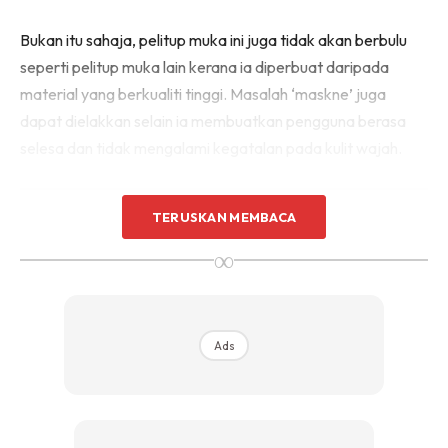
Bukan itu sahaja, pelitup muka ini juga tidak akan berbulu
seperti pelitup muka lain kerana ia diperbuat daripada
material yang berkualiti tinggi. Masalah ‘maskne’ juga
dapat dielakkan selain ia membuatkan pengguna berasa
selesa dan tidak mengalami kegatalan pada kulit wajah.
TERUSKAN MEMBACA
∞
Ads