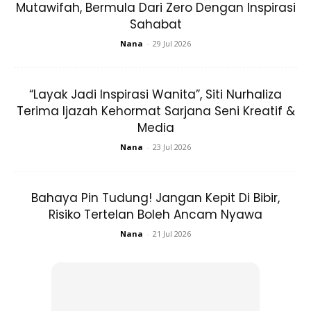
Mutawifah, Bermula Dari Zero Dengan Inspirasi
Sahabat
Nana
-
29 Jul 2026
“Layak Jadi Inspirasi Wanita”, Siti Nurhaliza
Ads
Terima Ijazah Kehormat Sarjana Seni Kreatif &
Media
Nana
-
23 Jul 2026
Bahaya Pin Tudung! Jangan Kepit Di Bibir,
Risiko Tertelan Boleh Ancam Nyawa
Nana
-
21 Jul 2026