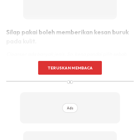
Silap pakai boleh memberikan kesan buruk
pada kulit.
Cleanser ada banyak jenis. So, kena pandai pilih sebab
tak semua cleanser sesuai dengan semua jenis kulit.
TERUSKAN MEMBACA
Kalau salah pilih cleanser akan menyebabkan muka lebih
∞
berminyak, terus kering, berjerawat, kusam dan
sebagainya.
Antara jenis-jenis cleanser yang ada mengikut jenis kulit
yang sesuai. Lets check it out!
Ads