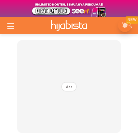
NEW
Ads