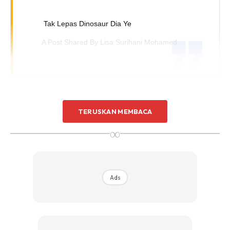
Tak Lepas Dinosaur Dia Ye
A Post Shared By
Lisa Surihani Mohamed 💋
(@lisasurih
TERUSKAN MEMBACA
∞
Ads
Ads