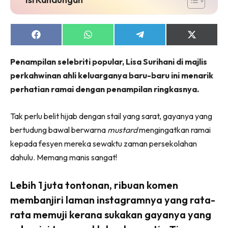
Share
Share
Share
Share
on
on
on
on
Facebook
WhatsApp
Telegram
X
Penampilan selebriti popular, Lisa Surihani di majlis
(Twitter)
perkahwinan ahli keluarganya baru-baru ini menarik
perhatian ramai dengan penampilan ringkasnya.
Tak perlu belit hijab dengan stail yang sarat, gayanya yang
bertudung bawal berwarna
mustard
mengingatkan ramai
kepada fesyen mereka sewaktu zaman persekolahan
dahulu. Memang manis sangat!
Lebih 1 juta tontonan, ribuan komen
membanjiri laman instagramnya yang rata-
rata memuji kerana sukakan gayanya yang