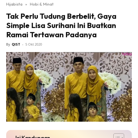
Hijabista
»
Hobi & Minat
Tak Perlu Tudung Berbelit, Gaya
Simple Lisa Surihani Ini Buatkan
Ramai Tertawan Padanya
By
QIST
-
5 Okt 2020
Isi Kandungan