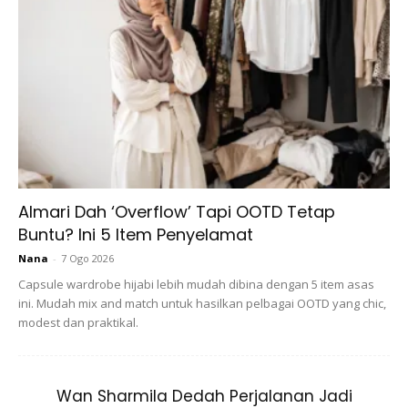
Almari Dah ‘Overflow’ Tapi OOTD Tetap
Buntu? Ini 5 Item Penyelamat
Nana
-
7 Ogo 2026
Capsule wardrobe hijabi lebih mudah dibina dengan 5 item asas
ini. Mudah mix and match untuk hasilkan pelbagai OOTD yang chic,
modest dan praktikal.
Wan Sharmila Dedah Perjalanan Jadi