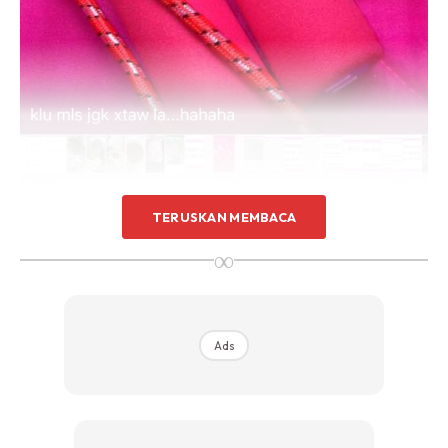
TERUSKAN MEMBACA
Sejak Kak L share Tips Kurus Tanpa Diet awal bulan
∞
January lepas.
Kak L tak sangka yang akan ramai share more than 12K &
semangat nak kurus SECARA SEMULAJADI sebenarnya
Ads
especially mommies macam Kak L kan nak kurus tapi
takut nak makan apa-apa supplement.
Maybe ramai tak tahu yang sebenarnya NAK KURUS ni
MUDAH ja.