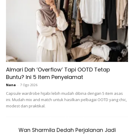
Almari Dah ‘Overflow’ Tapi OOTD Tetap
Buntu? Ini 5 Item Penyelamat
Nana
-
7 Ogo 2026
Capsule wardrobe hijabi lebih mudah dibina dengan 5 item asas
ini. Mudah mix and match untuk hasilkan pelbagai OOTD yang chic,
modest dan praktikal.
Wan Sharmila Dedah Perjalanan Jadi