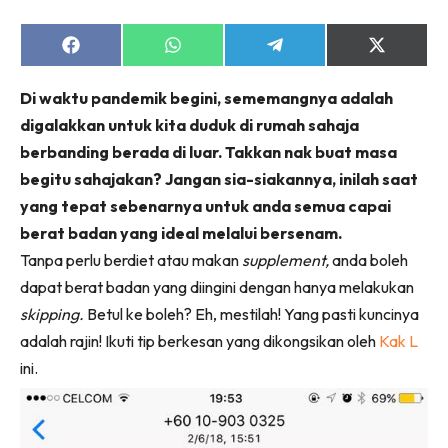
Share
Share
Share
Share
on
on
on
on
Facebook
WhatsApp
Telegram
X
Di waktu pandemik begini, sememangnya adalah
(Twitter)
digalakkan untuk kita duduk di rumah sahaja
berbanding berada di luar. Takkan nak buat masa
begitu sahajakan? Jangan sia-siakannya, inilah saat
yang tepat sebenarnya untuk anda semua capai
berat badan yang ideal melalui bersenam.
Tanpa perlu berdiet atau makan
supplement,
anda boleh
dapat berat badan yang diingini dengan hanya melakukan
skipping.
Betul ke boleh? Eh, mestilah! Yang pasti kuncinya
adalah rajin! Ikuti tip berkesan yang dikongsikan oleh
Kak L
ini.