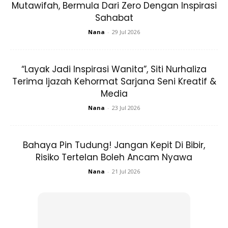
Mutawifah, Bermula Dari Zero Dengan Inspirasi
Sahabat
Nana
-
29 Jul 2026
“Layak Jadi Inspirasi Wanita”, Siti Nurhaliza
Terima Ijazah Kehormat Sarjana Seni Kreatif &
Media
Nana
-
23 Jul 2026
Bahaya Pin Tudung! Jangan Kepit Di Bibir,
Risiko Tertelan Boleh Ancam Nyawa
Maka ramai la mommies sekarang dah ada gajet-gajet
Nana
-
21 Jul 2026
kesayangan masing-masing di rumah untuk mereka
workout dengan bahagia tanpa perlu menghabiskan
masa di rumah pergi gym or berzumba bagai.
Beli yang murah-murah ja di DIY.