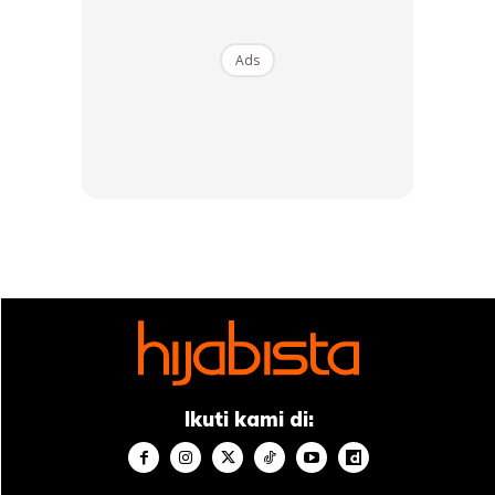
-Skipping
-Dumbell
Ads
Hik! Btw, Kurus DALAM RUMAH LEBIH BAHAGIA ok dari di
luar
Ikuti kami di: