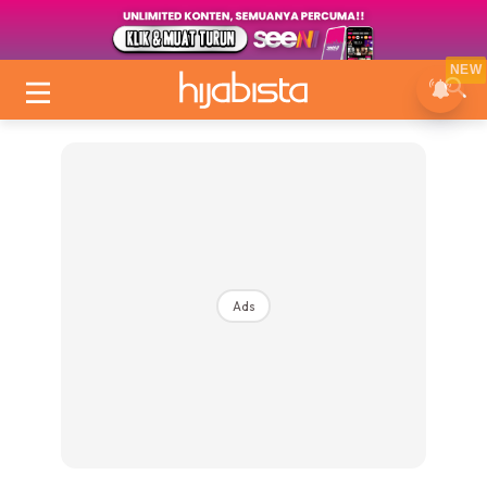
NEW
Ads