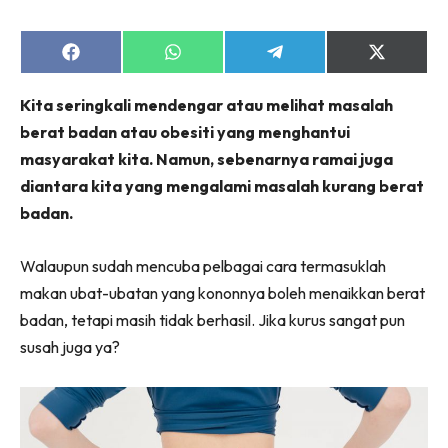
Share
Share
Share
Share
on
on
on
on
Facebook
WhatsApp
Telegram
X
Kita seringkali mendengar atau melihat masalah
(Twitter)
berat badan atau obesiti yang menghantui
masyarakat kita. Namun, sebenarnya ramai juga
diantara kita yang mengalami masalah kurang berat
badan.
Walaupun sudah mencuba pelbagai cara termasuklah
makan ubat-ubatan yang kononnya boleh menaikkan berat
badan, tetapi masih tidak berhasil. Jika kurus sangat pun
susah juga ya?