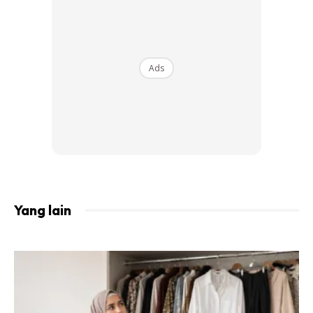
Ads
Sumber gambar:
sh.vets
1. Pengambilan protein yang banyak
Yang lain