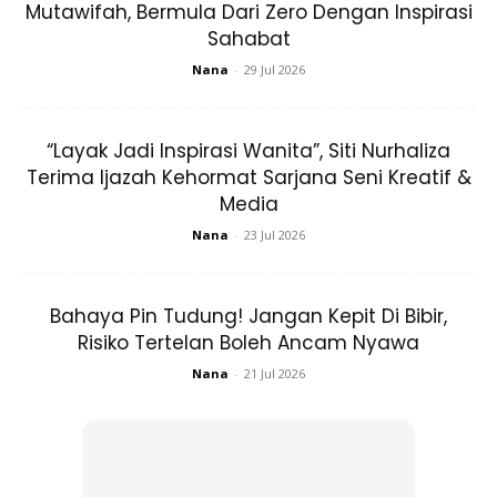
Mutawifah, Bermula Dari Zero Dengan Inspirasi
Sahabat
Sumber tinggi-protein boleh diambil daripada daging, ikan,
Nana
-
29 Jul 2026
produk tenusu, kekacang, soya dan macam-macam lagi.
Boleh juga diambil daripada suplemen protein terbaik.
“Layak Jadi Inspirasi Wanita”, Siti Nurhaliza
Terima Ijazah Kehormat Sarjana Seni Kreatif &
Media
Nana
-
23 Jul 2026
Ads
Bahaya Pin Tudung! Jangan Kepit Di Bibir,
Risiko Tertelan Boleh Ancam Nyawa
Nana
-
21 Jul 2026
2. Jangan Skip Waktu Makan