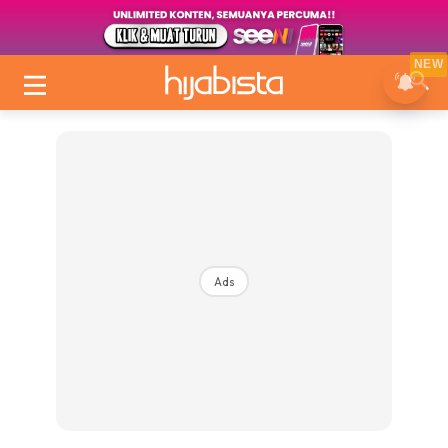
NEW
Ads