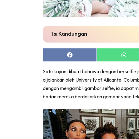
Isi Kandungan
Share
Share
on
on
Facebook
Whats
Satu kajian dibuat bahawa dengan berselfie
dijalankan oleh University of Alicante, Col
dengan mengambil gambar selfie, ia dapat 
badan mereka berdasarkan gambar yang tela