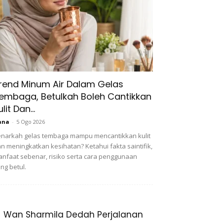
rend Minum Air Dalam Gelas
embaga, Betulkah Boleh Cantikkan
ulit Dan...
ana
-
5 Ogo 2026
narkah gelas tembaga mampu mencantikkan kulit
n meningkatkan kesihatan? Ketahui fakta saintifik,
nfaat sebenar, risiko serta cara penggunaan
ng betul.
Wan Sharmila Dedah Perjalanan