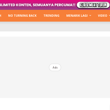
Kata Hijabista
ty Next Level
H
NO TURNING BACK
TRENDING
MENARIK LAGI
VIDEO
o Cantik
urning Back
Hijabista Show
The Hijabista Show 2022
The Hijabista Show 2021
irah2u The Power Of Giving
Ads
erita
Hub Ideaktiv