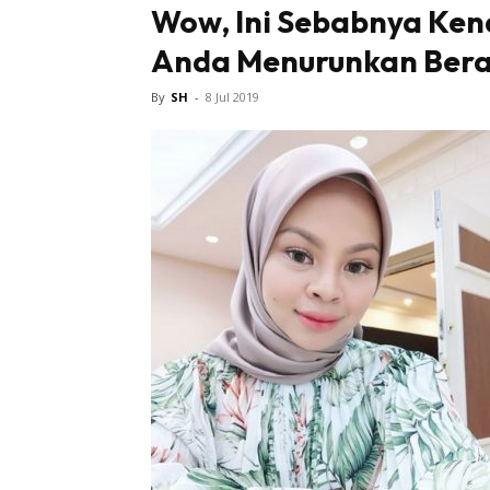
Wow, Ini Sebabnya Ken
Anda Menurunkan Berat
Tampi
By
SH
-
8 Jul 2019