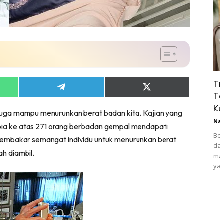
T
Share
Share
T
on
on
App
Telegram
X
K
 juga mampu menurunkan berat badan kita. Kajian yang
(Twitter)
N
umbia ke atas 271 orang berbadan gempal mendapati
Be
membakar semangat individu untuk menurunkan berat
da
h diambil.
ma
ya