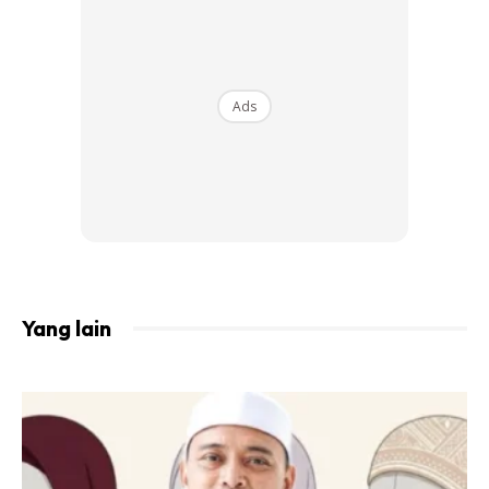
kekurangan zat makan. menjejaskan proses tumbesaran
(buat kanak-kanak dan remaja) dan juga membawa padah
kepada masalah seperti anemia, hilang selera makan,
badan menjadi lemah, mual-mual, sakit perut, cirit-birit dan
Ads
muntah.
Ads
Yang lain
Artikel berkaitan:
Sakit Perut Dan Sentiasa Sebu