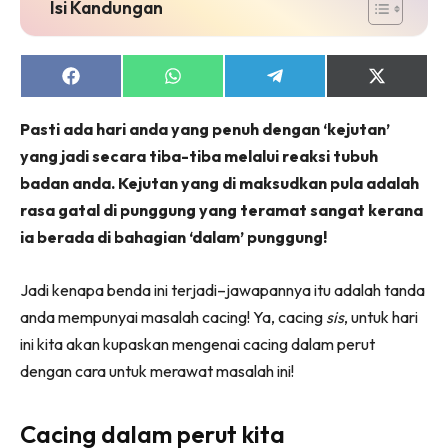
Isi Kandungan
Share
Share
Share
Share
on
on
on
on
Facebook
WhatsApp
Telegram
X
Pasti ada hari anda yang penuh dengan ‘kejutan’
(Twitter)
yang jadi secara tiba-tiba melalui reaksi tubuh
badan anda. Kejutan yang di maksudkan pula adalah
rasa gatal di punggung yang teramat sangat kerana
ia berada di bahagian ‘dalam’ punggung!
Jadi kenapa benda ini terjadi–jawapannya itu adalah tanda
anda mempunyai masalah cacing! Ya, cacing
sis
, untuk hari
ini kita akan kupaskan mengenai cacing dalam perut
dengan cara untuk merawat masalah ini!
Cacing dalam perut kita