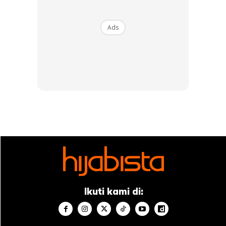
Minum atau mengambil makanan yang telah tercemar
Kurang menjaga kebersihan diri
Ads
Menyentuh permukaan yang kotor dan berpotensi
mempunyai banyak kuman (seperti taman permainan)
Menyentuh haiwan peliharaan yang mempunyai penyakit
Makan daging yang tidak masak
Kaedah rawatan yang di syorkan untuk mereka yang di
jangkiti cacing dalam perut adalah seperti:-
Pesakit akan di minta untuk memberikan sampel najis
kepada makmal di klinik bagi tujuan pemeriksaan untuk
memastikan ia mengandungi telur cacing atau tidak.
Ikuti kami di:
Kebiasaannya doktor akan berikan ubat unruk
mengeluarkan cacing dari dalam perut. Pengambilan