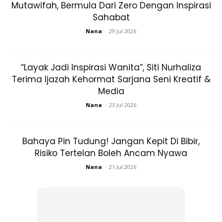
Mutawifah, Bermula Dari Zero Dengan Inspirasi
Sebelum anda ketahui cara untuk mencegah, anda perlu
Sahabat
tahu bahawa cancing dalam perut bukan jadi secara tiba-
Nana
-
29 Jul 2026
tiba. Ada beberapa faktor yang memboleh seseorang
terjangkiti dengan parasit ini melalui beberapa faktor
seperti:-
“Layak Jadi Inspirasi Wanita”, Siti Nurhaliza
Terima Ijazah Kehormat Sarjana Seni Kreatif &
Media
Nana
-
23 Jul 2026
Bahaya Pin Tudung! Jangan Kepit Di Bibir,
Ads
Risiko Tertelan Boleh Ancam Nyawa
Nana
-
21 Jul 2026