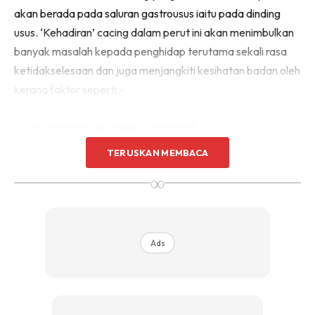
akan berada pada saluran gastrousus iaitu pada dinding
usus. ‘Kehadiran’ cacing dalam perut ini akan menimbulkan
banyak masalah kepada penghidap terutama sekali rasa
ketidakselesaan dan juga menjangkiti kesihatan badan oleh
kerana faktor seperti:-
Sistem imunisasi badan yang lemah
Makan daging yang masih mentah
TERUSKAN MEMBACA
∞
Kurang menjaga kebersihan diri
Minum air yang telah tercemar
Jangkitang cacing dalam perut ini juga bahaya buat tubuh
Ads
badan kerana cacing ini merupakan parasit yang akan
mengambil makanan melalui hos yang mereka duduki. Jadi
bagi mereka yang ada cacing dalam perut, anda boleh