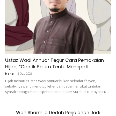
Ketika Berpuasa? Doktor Ini Sarankan Elak 7 Perkara
Ini
Bagaimana nak cegah adanya
cacing dalam perut?
Ustaz Wadi Annuar Tegur Cara Pemakaian
Hijab, “Cantik Belum Tentu Menepati...
Nana
-
6 Ogo 2026
Hijab menurut Ustaz Wadi Annuar bukan sekadar fesyen,
sebaliknya perlu menutup leher dan dada mengikut tuntutan
syarak sebagaimana diperintahkan dalam Surah al-Nur ayat 31.
Wan Sharmila Dedah Perjalanan Jadi