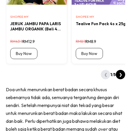
SHOPEE MY
SHOPEE MY
JERUK JAMBU PAPA LARIS
Tealive Fun Pack 4s x 25g
JAMBU ORGANIK (Beli 4
Pack Percu...
RM12.9
RM8.9
RM43.9
RM8.9
Buy Now
Buy Now
1
/
5
❮
❯
Doa untuk menurunkan berat badan secara khusus
sebenarnya tidak ada, semuanya tergantung dengan diri
sendiri. Setelah mempunyai niat dan tekad yang besar
untuk menurunkan berat badan maka lakukan secara sihat
dan baik. Perlu diperhatikan juga bahawa melakukan diet
boleh saja ketika berat badan memang sudah
over
atau