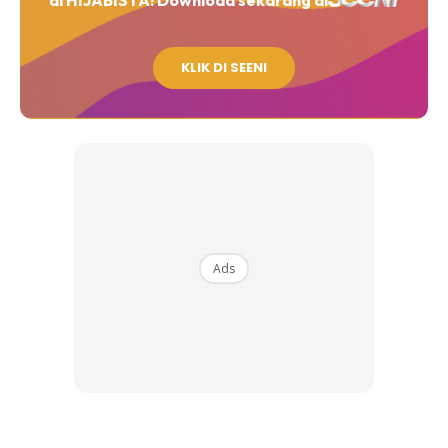
di HIJABISTA!
Download sekarang di
KLIK DI SEENI
Ads