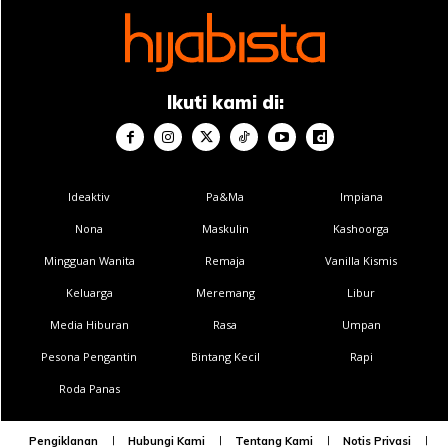
Ikuti kami di:
Ideaktiv
Pa&Ma
Impiana
Nona
Maskulin
Kashoorga
Mingguan Wanita
Remaja
Vanilla Kismis
Keluarga
Meremang
Libur
Media Hiburan
Rasa
Umpan
Pesona Pengantin
Bintang Kecil
Rapi
Roda Panas
Pengiklanan
Hubungi Kami
Tentang Kami
Notis Privasi
P