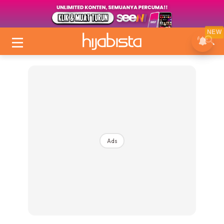
NEW
Ads