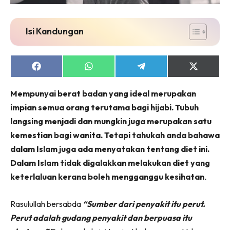
Isi Kandungan
Share
Share
Share
Share
on
on
on
on
Facebook
WhatsApp
Telegram
X
Mempunyai berat badan yang ideal merupakan
(Twitter)
impian semua orang terutama bagi hijabi. Tubuh
langsing menjadi dan mungkin juga merupakan satu
kemestian bagi wanita. Tetapi tahukah anda bahawa
dalam Islam juga ada menyatakan tentang diet ini.
Dalam Islam tidak digalakkan melakukan diet yang
keterlaluan kerana boleh mengganggu kesihatan
.
Rasulullah bersabda
“Sumber dari penyakit itu perut.
Perut adalah gudang penyakit dan berpuasa itu