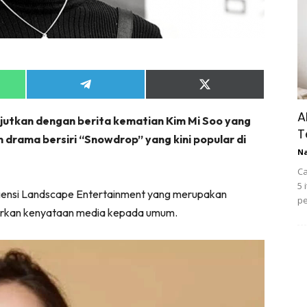
Share
Share
on
on
App
Telegram
X
A
kejutkan dengan berita kematian Kim Mi Soo yang
(Twitter)
T
drama bersiri “Snowdrop” yang kini popular di
N
Ca
5 
agensi Landscape Entertainment yang merupakan
pe
uarkan kenyataan media kepada umum.