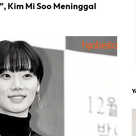
”, Kim Mi Soo Meninggal
l #1 on top dengan fashion muslimah terkini di HIJA
Download sekarang di
KLIK DI SEENI
Y