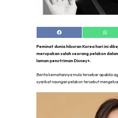
Share
Share
on
on
Facebook
Whats
Peminat dunia hiburan Korea hari ini di
merupakan salah seorang pelakon dalam 
laman penstriman Disney+.
Berita kematiannya mula tersebar apabila 
syarikat naungan pelakon tersebut mengel