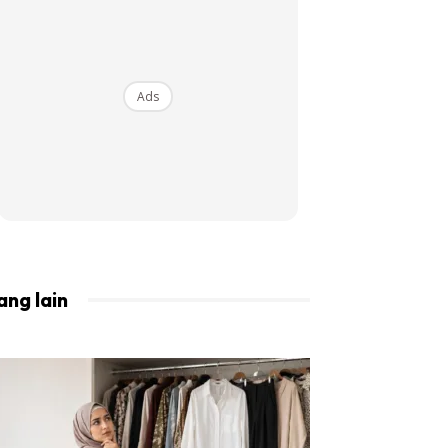
BISTA!
Ads
ang lain