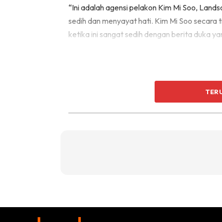
“Ini adalah agensi pelakon Kim Mi Soo, Lan
sedih dan menyayat hati. Kim Mi Soo secara 
ketika ini sangat sedih dengan berita duka ya
TER
“Kami benar-benar meminta anda untuk meng
supaya keluarga yang kehilangan, terkejut 