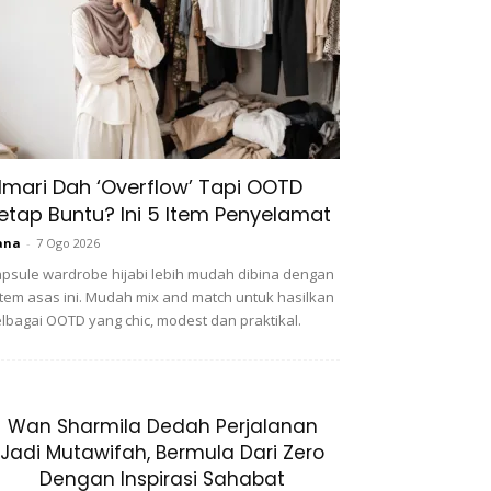
lmari Dah ‘Overflow’ Tapi OOTD
etap Buntu? Ini 5 Item Penyelamat
ana
-
7 Ogo 2026
psule wardrobe hijabi lebih mudah dibina dengan
item asas ini. Mudah mix and match untuk hasilkan
lbagai OOTD yang chic, modest dan praktikal.
Wan Sharmila Dedah Perjalanan
Jadi Mutawifah, Bermula Dari Zero
Dengan Inspirasi Sahabat