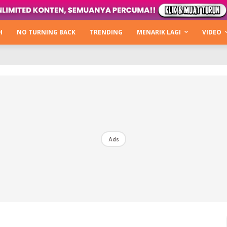
Kata Hijabista
ty Next Level
H
NO TURNING BACK
TRENDING
MENARIK LAGI
VIDEO
o Cantik
urning Back
Hijabista Show
The Hijabista Show 2022
The Hijabista Show 2021
irah2u The Power Of Giving
Ads
erita
Hub Ideaktiv