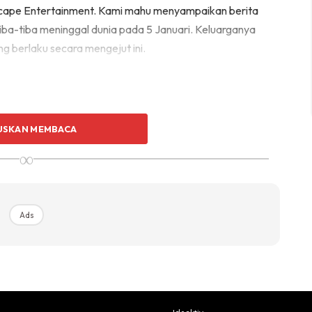
dscape Entertainment. Kami mahu menyampaikan berita
tiba-tiba meninggal dunia pada 5 Januari. Keluarganya
ng berlaku secara mengejut ini.
USKAN MEMBACA
∞
Ads
Ads
elak daripada membuat khabar angin atau spekulasi
dan berduka, dapat memperingati mendiang.