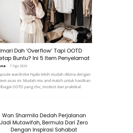
lmari Dah ‘Overflow’ Tapi OOTD
etap Buntu? Ini 5 Item Penyelamat
ana
-
7 Ogo 2026
psule wardrobe hijabi lebih mudah dibina dengan
item asas ini. Mudah mix and match untuk hasilkan
lbagai OOTD yang chic, modest dan praktikal.
Wan Sharmila Dedah Perjalanan
Jadi Mutawifah, Bermula Dari Zero
Dengan Inspirasi Sahabat