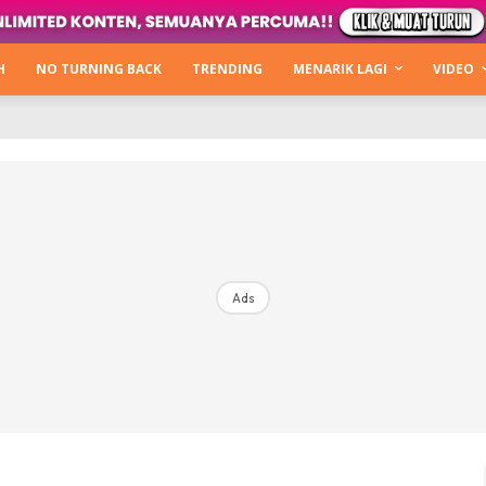
Kata Hijabista
ty Next Level
H
NO TURNING BACK
TRENDING
MENARIK LAGI
VIDEO
o Cantik
urning Back
Hijabista Show
The Hijabista Show 2022
The Hijabista Show 2021
irah2u The Power Of Giving
Ads
erita
Hub Ideaktiv