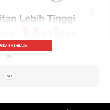
USKAN MEMBACA
∞
Ads