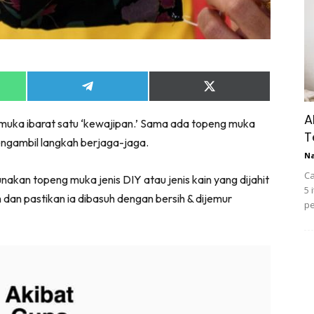
Share
Share
on
on
App
Telegram
X
A
muka ibarat satu ‘kewajipan.’ Sama ada topeng muka
(Twitter)
T
engambil langkah berjaga-jaga.
N
Ca
kan topeng muka jenis DIY atau jenis kain yang dijahit
5 
dan pastikan ia dibasuh dengan bersih & dijemur
pe