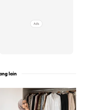
BISTA!
Ads
ang lain