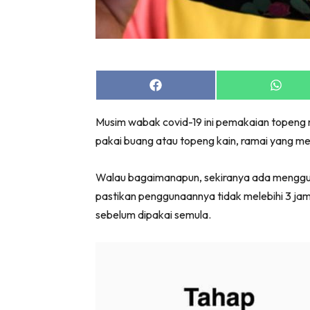
Share
Share
on
on
Facebook
Whats
Musim wabak covid-19 ini pemakaian topeng 
pakai buang atau topeng kain, ramai yang m
Walau bagaimanapun, sekiranya ada mengguna
pastikan penggunaannya tidak melebihi 3 jam 
sebelum dipakai semula.