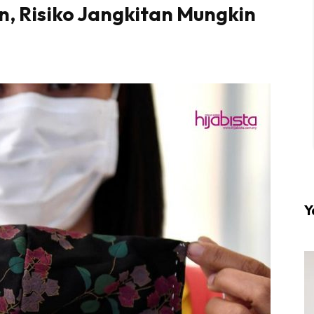
, Risiko Jangkitan Mungkin
l #1 on top dengan fashion muslimah terkini di HIJA
Download sekarang di
KLIK DI SEENI
Y