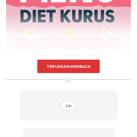
TERUSKAN MEMBACA
∞
Ads