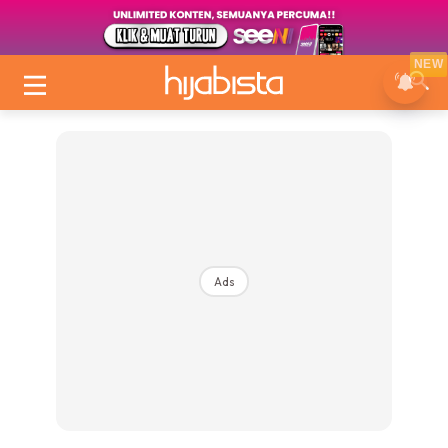
NEW
Ads