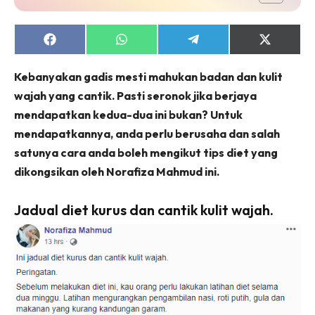
Share
Share
Share
Share
on
on
on
on
Facebook
WhatsApp
Telegram
X
Kebanyakan gadis mesti mahukan badan dan kulit
(Twitter)
wajah yang cantik. Pasti seronok jika berjaya
mendapatkan kedua-dua ini bukan? Untuk
mendapatkannya, anda perlu berusaha dan salah
satunya cara anda boleh mengikut tips diet yang
dikongsikan oleh Norafiza Mahmud ini.
Jadual diet kurus dan cantik kulit wajah.