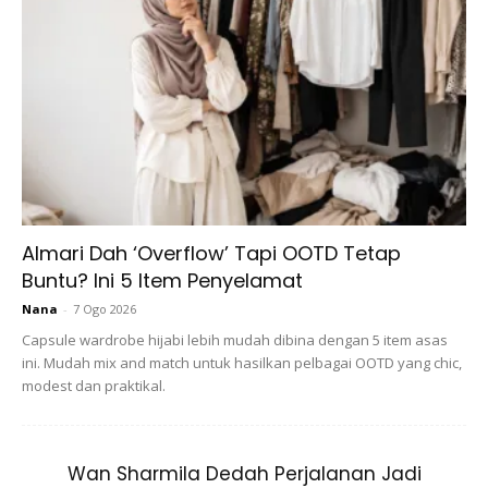
Almari Dah ‘Overflow’ Tapi OOTD Tetap
Buntu? Ini 5 Item Penyelamat
Nana
-
7 Ogo 2026
Capsule wardrobe hijabi lebih mudah dibina dengan 5 item asas
ini. Mudah mix and match untuk hasilkan pelbagai OOTD yang chic,
modest dan praktikal.
Wan Sharmila Dedah Perjalanan Jadi
Ads