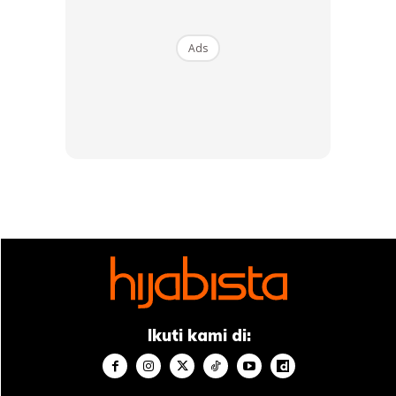
Ads
Ikuti kami di:
A Post Shared By Nur Shahida Mohd Rashid (@shahidadherbs)