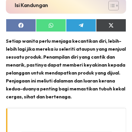
Isi Kandungan
Share
Share
Share
Share
on
on
on
on
Facebook
WhatsApp
Telegram
X
Setiap wanita perlu menjaga kecantikan diri, lebih-
(Twitter)
lebih lagi jika mereka iu seleriti ataupun yang menjual
sesuatu produk. Penampilan diri yang cantik dan
menarik, pastinya dapat memberi keyakinan kepada
pelanggan untuk mendapatkan produk yang dijual.
Penjagaan ini meliuti dalaman dan luaran kerana
kedua-duanya penting bagi memastikan tubuh kekal
cergas, sihat dan bertenaga.