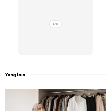
Ads
A Post Shared By Nur Shahida Mohd Rashid (@shahidadherbs)
1. Makan Ulam
Beliau memang gemar sekali mengambil ulam dalam setiap
Yang lain
hidangan. Setiap kali makan nasi, mesti ada ulam tidak kira
apa jenis asalkan ia adalah
ulam.