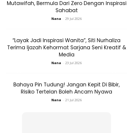
Mutawifah, Bermula Dari Zero Dengan Inspirasi
Sahabat
Nana
-
29 Jul 2026
A Post Shared By Nur Shahida Mohd Rashid (@shahidadherbs)
“Layak Jadi Inspirasi Wanita”, Siti Nurhaliza
Terima Ijazah Kehormat Sarjana Seni Kreatif &
2. Tidur Awal
Media
Nana
-
23 Jul 2026
Menurutnya beliau tidak suka tidur lambat dan paling lewat
masuk tidur adalah pada jam 11 malam. Jika tidur lewat
akan menjejaska aktiviti yang akan dilakukan keesokan
Bahaya Pin Tudung! Jangan Kepit Di Bibir,
Risiko Tertelan Boleh Ancam Nyawa
harinya.
Nana
-
21 Jul 2026