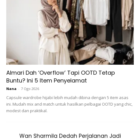
Ads
Almari Dah ‘Overflow’ Tapi OOTD Tetap
Buntu? Ini 5 Item Penyelamat
Nana
-
7 Ogo 2026
Capsule wardrobe hijabi lebih mudah dibina dengan 5 item asas
ini. Mudah mix and match untuk hasilkan pelbagai OOTD yang chic,
modest dan praktikal.
Wan Sharmila Dedah Perjalanan Jadi