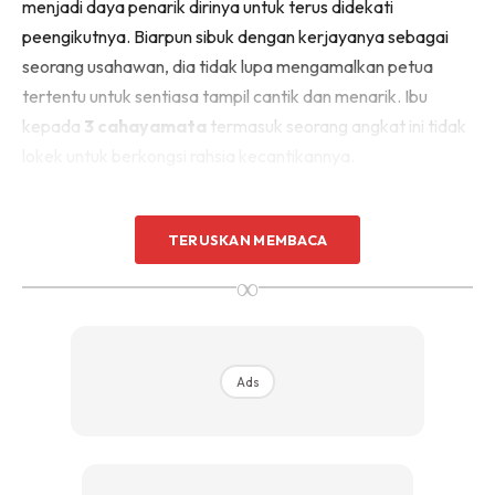
menjadi daya penarik dirinya untuk terus didekati
peengikutnya. Biarpun sibuk dengan kerjayanya sebagai
seorang usahawan, dia tidak lupa mengamalkan petua
tertentu untuk sentiasa tampil cantik dan menarik. Ibu
kepada
3 cahayamata
termasuk seorang angkat ini tidak
lokek untuk berkongsi rahsia kecantikannya.
TERUSKAN MEMBACA
∞
Ads