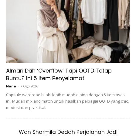
Gerakan 3:
Bicycle
Anda mungkin berminat dengan
Almari Dah ‘Overflow’ Tapi OOTD Tetap
Buntu? Ini 5 Item Penyelamat
Nana
-
7 Ogo 2026
Capsule wardrobe hijabi lebih mudah dibina dengan 5 item asas
SHOPEE MY
SHOPEE MY
ini. Mudah mix and match untuk hasilkan pelbagai OOTD yang chic,
Pengikat Plastik Ais Krim
CENDAWAN RANGUP BY
modest dan praktikal.
Malaysia Plastik Sagon
HERO CHEF
Mudah ...
RM8.8
RM14.6
RM8.8
RM14.6
Wan Sharmila Dedah Perjalanan Jadi