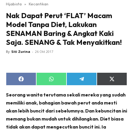
Hijabista
»
Kecantikan
Nak Dapat Perut ‘FLAT’ Macam
Model Tanpa Diet, Lakukan
SENAMAN Baring & Angkat Kaki
Saja. SENANG & Tak Menyakitkan!
By
Siti Zurina
-
26 Okt 2017
Share
Share
Share
Share
on
on
on
on
Facebook
WhatsApp
Telegram
X
Seorang wanita terutama sekali mereka yang sudah
(Twitter)
memiliki anak, bahagian bawah perut anda mesti
akan lebih buncit dari sebelumnya. Dan kebuncitan ini
memang bukan mudah untuk dihilangkan. Diet biasa
tidak akan dapat mengecutkan buncit ini. Ia