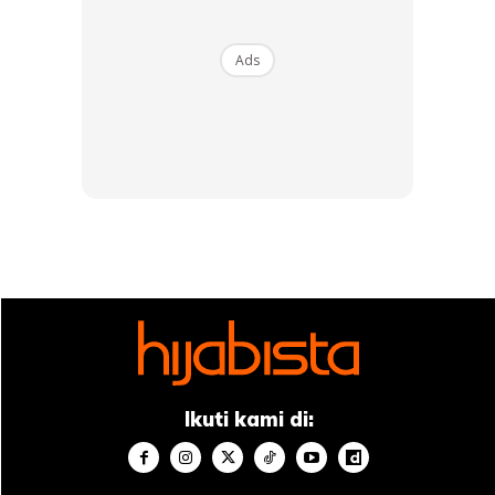
di HIJABISTA!
Download sekarang di
Ads
KLIK DI SEENI
Dapatkan cerita, perkongsian dan info menarik. Free jer!
Dengan ini saya bersetuju dengan
Terma Penggunaan
dan
Polisi
Ikuti kami di:
Privasi
Langgan Sekarang