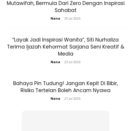
Buy Now
Buy Now
Mutawifah, Bermula Dari Zero Dengan Inspirasi
Sahabat
Nana
-
29 Jul 2026
1
/
5
❮
❯
“Layak Jadi Inspirasi Wanita”, Siti Nurhaliza
Terima Ijazah Kehormat Sarjana Seni Kreatif &
Media
Nana
-
23 Jul 2026
Bahaya Pin Tudung! Jangan Kepit Di Bibir,
Senang sahaja bukan? Anda boleh lakukan gerakan ini
Risiko Tertelan Boleh Ancam Nyawa
sebelum tidur
atau sebaik sahaja bangun tidur. Pasti
Nana
-
21 Jul 2026
tegang perut dan paha anda. Selamat mencuba!
Tampil #1 on top dengan fashion muslimah terkini