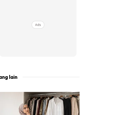
BISTA!
Ads
ang lain