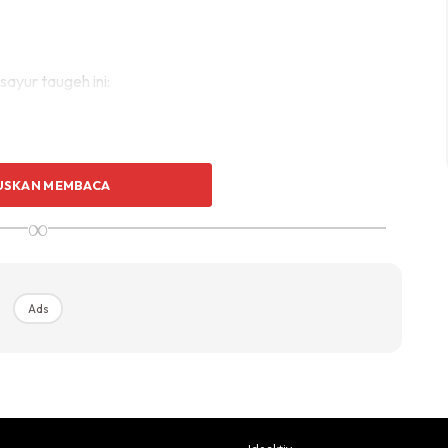
ayur taugeh ini:
USKAN MEMBACA
∞
Ads