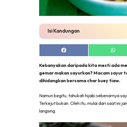
Isi Kandungan
Share
Share
on
on
Facebook
Whats
Kebanyakan daripada kita mesti ada me
gemar makan sayurkan? Macam sayur t
dihidangkan bersama char kuey tiaw.
Namun begitu, tahukah hijabi sebenarnya sa
Terkejut bukan. Oleh itu, mulai dari saat ini
langsing.