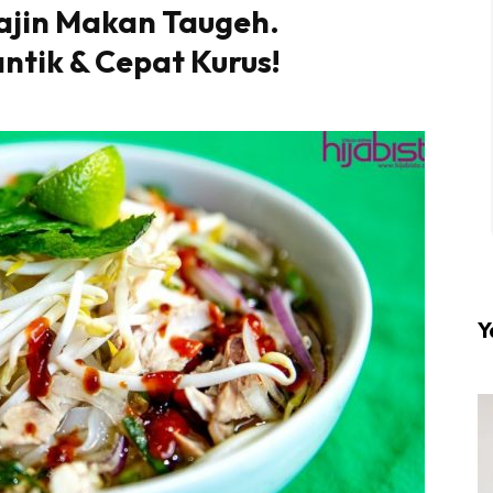
ajin Makan Taugeh.
ntik & Cepat Kurus!
l #1 on top dengan fashion muslimah terkini di HIJA
Download sekarang di
KLIK DI SEENI
Y