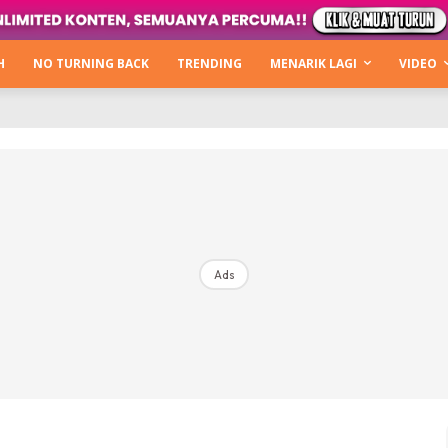
Kata Hijabista
ty Next Level
H
NO TURNING BACK
TRENDING
MENARIK LAGI
VIDEO
o Cantik
urning Back
Hijabista Show
The Hijabista Show 2022
The Hijabista Show 2021
irah2u The Power Of Giving
Ads
erita
Hub Ideaktiv