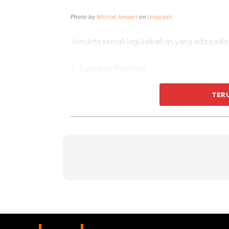
Photo by
Michiel Annaert
on
Unsplash
Jom kita semak lagi kebaikan yang ada pada s
1. Sumber Protein
TER