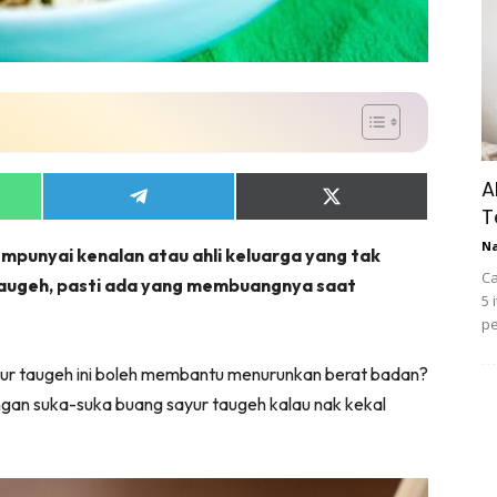
A
Share
Share
T
on
on
App
Telegram
X
N
mpunyai kenalan atau ahli keluarga yang tak
(Twitter)
Ca
augeh, pasti ada yang membuangnya saat
5 
pe
yur taugeh ini boleh membantu menurunkan berat badan?
 jangan suka-suka buang sayur taugeh kalau nak kekal