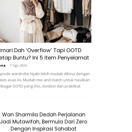
lmari Dah ‘Overflow’ Tapi OOTD
etap Buntu? Ini 5 Item Penyelamat
ana
-
7 Ogo 2026
psule wardrobe hijabi lebih mudah dibina dengan
item asas ini. Mudah mix and match untuk hasilkan
lbagai OOTD yang chic, modest dan praktikal.
Wan Sharmila Dedah Perjalanan
Jadi Mutawifah, Bermula Dari Zero
Dengan Inspirasi Sahabat