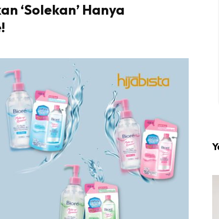
n ‘Solekan’ Hanya
!
l #1 on top dengan fashion muslimah terkini di HIJA
Download sekarang di
KLIK DI SEENI
Y