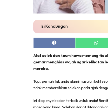
Isi Kandungan
Share
Share
on
on
Facebook
Whats
Alat solek dan kaum hawa memang tidak
gemar menghias wajah agar kelihatan 
mereka.
Tapi, pernah tak anda alami masalah kulit sepe
tidak membersihkan solekan pada ajah deng
Ini dia penyelesaian terbaik untuk anda! Ber
masa yang lama. Solekan dapat ditanggalkan