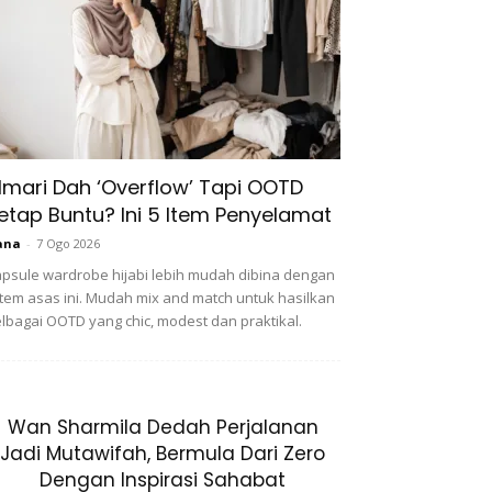
lmari Dah ‘Overflow’ Tapi OOTD
etap Buntu? Ini 5 Item Penyelamat
ana
-
7 Ogo 2026
psule wardrobe hijabi lebih mudah dibina dengan
item asas ini. Mudah mix and match untuk hasilkan
lbagai OOTD yang chic, modest dan praktikal.
Wan Sharmila Dedah Perjalanan
Jadi Mutawifah, Bermula Dari Zero
Dengan Inspirasi Sahabat