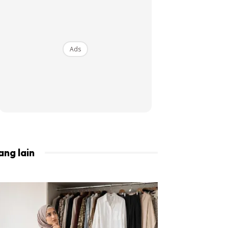
BISTA!
Ads
ang lain