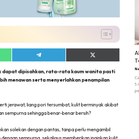
A
Share
Share
T
on
on
App
Telegram
X
N
 dapat dipisahkan, rata-rata kaum wanita pasti
(Twitter)
Ca
lebih menawan serta menyerlahkan penampilan
5 
pe
rti jerawat, liang pori tersumbat, kulit berminyak akibat
an sempurna sehingga benar-benar bersih?
sihkan solekan dengan pantas, tanpa perlu mengambil
 dengan sempurna, sekaligus memberikan inginkan kulit