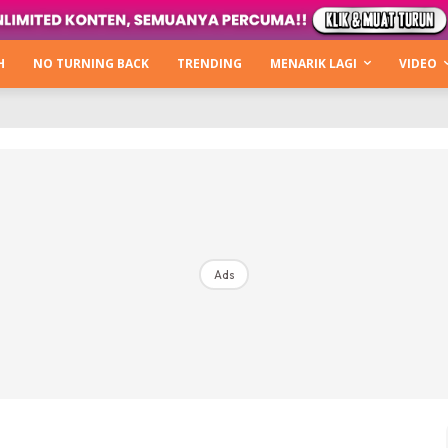
Kata Hijabista
ty Next Level
H
NO TURNING BACK
TRENDING
MENARIK LAGI
VIDEO
o Cantik
urning Back
Hijabista Show
The Hijabista Show 2022
The Hijabista Show 2021
irah2u The Power Of Giving
Ads
erita
Hub Ideaktiv