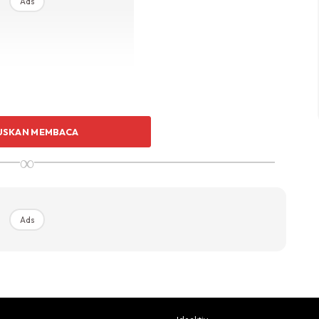
Ads
USKAN MEMBACA
∞
Ads