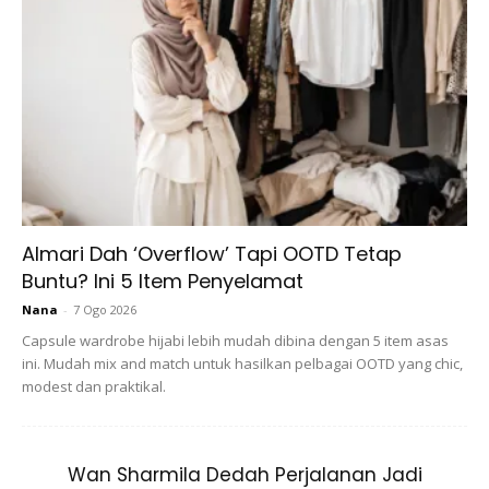
Kemenangan Hanee cukup singkat selama 72 jam sahaja.
Menurut Editor Majalah Remaja, Faiz Aimman berkata
penarikan ini juga dibuat setelah pihak pengurusan
melakukan siasatan mendalam dan mendapati
pemenangnya telah melanggar syarat penyertaan.
Almari Dah ‘Overflow’ Tapi OOTD Tetap
Buntu? Ini 5 Item Penyelamat
Nana
-
7 Ogo 2026
Capsule wardrobe hijabi lebih mudah dibina dengan 5 item asas
Ads
ini. Mudah mix and match untuk hasilkan pelbagai OOTD yang chic,
modest dan praktikal.
Wan Sharmila Dedah Perjalanan Jadi