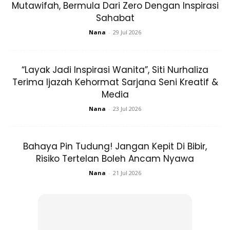
Mutawifah, Bermula Dari Zero Dengan Inspirasi
Sahabat
Malah demi menjaga kredibiliti gelaran berprestij itu, tiada
Nana
-
29 Jul 2026
sesiapa yang akan menyandang gelaran Dewi Remaja
2018/19 untuk edisi kali ini.
“Layak Jadi Inspirasi Wanita”, Siti Nurhaliza
Terima Ijazah Kehormat Sarjana Seni Kreatif &
Media
Nana
-
23 Jul 2026
Bahaya Pin Tudung! Jangan Kepit Di Bibir,
Risiko Tertelan Boleh Ancam Nyawa
Nana
-
21 Jul 2026
Tiara Dewi Remaja yang menjadi rebutan ramai gadis di luar sana.