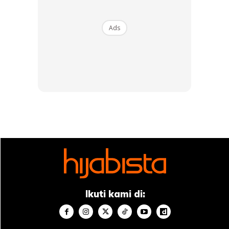
Minta Cerai, Menurut Ustaz Azhar Idrus
Ads
Mengulas isu sama, dalam perkongsian ceramah dilaman
Youtube miliknya. Pendakwah bebas, Ustaz Azhar Idrus
mendedahkan beberapa sebab yang memboleh wanita
Ikuti kami di:
meminta cerai atau memfailkan fasakh kepada suami dan
diterimapakai dalam Kanun-Kanun Syariah di Malaysia.