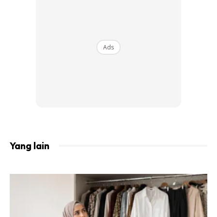
“Perbuatan mana-mana wanita tidak kira samada dia
merupakan isteri kepada orang kenamaan, artis mahupun
agamawan (Ustaz) yang meminta cerai dengan alasan
tidak rela dimadukan suaminya, adalah salah dan tidak
Ads
boleh dicontohi atau diberikan galakan oleh khalayak
umum,” ujarnya.
Wanita-Wanita Yang Minta Talak
Tanpa Sebab, Terkutuk, Tercela Dan
Tak Cium Bau Syurga!
Yang lain