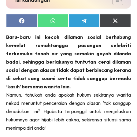
Share
Share
Share
Share
on
on
on
on
Facebook
WhatsApp
Telegram
X
Baru-baru ini kecoh dilaman sosial berhubung
(Twitter)
kemelut rumahtangga pasangan selebriti
terkemuka tanah air yang semakin goyah dilanda
badai, sehingga berlakunya tuntutan cerai dilaman
sosial dengan alasan tidak dapat berbincang kerana
di sekat sang suami serta tidak sanggup bermadu
‘kasih’ bersama wanita lain.
Namun, tahukah anda apakah hukum sekiranya wanita
nekad menuntut penceraian dengan alasan ‘tak sanggup
dimadukan’ ini? Hijabista terpanggil untuk menjelaskan
hukumnya agar hijabi lebih cakna, sekiranya situasi sama
menimpa diri anda!