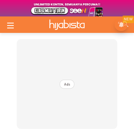
NEW
Ads