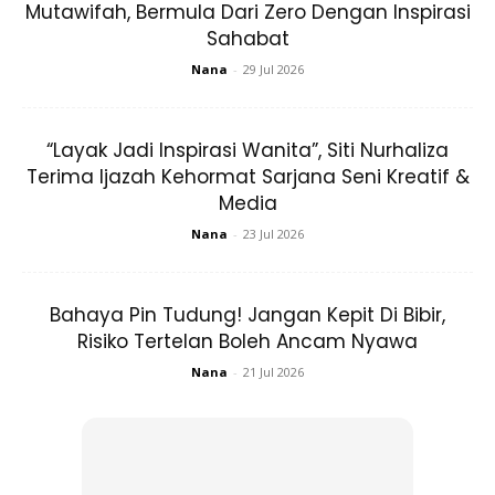
Mutawifah, Bermula Dari Zero Dengan Inspirasi
sunnah sebagai panduan hidup mereka, dan tidak membuat
Sahabat
keputusan mengikut hawa nafsu dan perasaan semata-
Nana
-
29 Jul 2026
mata, kerana hawa nafsu inilah yang akan menjerumuskan
manusia kelembah paling hina.
“Layak Jadi Inspirasi Wanita”, Siti Nurhaliza
Terima Ijazah Kehormat Sarjana Seni Kreatif &
Media
Nana
-
23 Jul 2026
Ads
Bahaya Pin Tudung! Jangan Kepit Di Bibir,
Risiko Tertelan Boleh Ancam Nyawa
Nana
-
21 Jul 2026
5 Sebab Yang Membolehkan Wanita