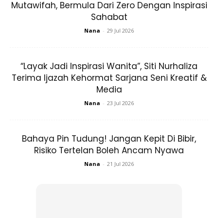
Mutawifah, Bermula Dari Zero Dengan Inspirasi
Sahabat
Nana
-
29 Jul 2026
“Layak Jadi Inspirasi Wanita”, Siti Nurhaliza
Terima Ijazah Kehormat Sarjana Seni Kreatif &
Media
Nana
-
23 Jul 2026
Bahaya Pin Tudung! Jangan Kepit Di Bibir,
Risiko Tertelan Boleh Ancam Nyawa
Nana
-
21 Jul 2026
2. Sapu rata pada seluruh kulit wajah. Tunggu hingga kering
atau 15 minit. Bilas.