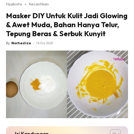
Hijabista
»
Kecantikan
Masker DIY Untuk Kulit Jadi Glowing
& Awet Muda, Bahan Hanya Telur,
Tepung Beras & Serbuk Kunyit
By
Norhasliza
-
16 Dis 2020
Isi Kandungan