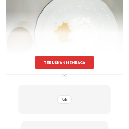
TERUSKAN MEMBACA
∞
Ads
CARA-CARA:
1. Campurkan semua bahan hingga jadi likat. Kalau cair,
boleh campur lagi tepung. Ia bagi memudahkan sapuan
pada kulit wajah.