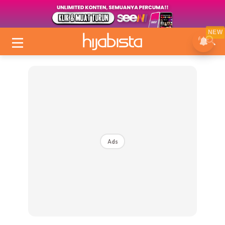
NEW
Ads