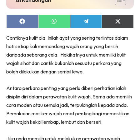
Share
Share
Share
Share
on
on
on
on
Facebook
WhatsApp
Telegram
X
Cantiknya kulit dia. Inilah ayat yang sering terlintas dalam
(Twitter)
hati setiap kali memandang wajah orang yang bersih
daripada sebarang cela. Hakikatnya untuk memiliki kulit
wajah sihat dan cantik bukanlah sesuatu perkara yang
boleh dilakukan dengan sambil lewa.
Antara perkara penting yang perlu diberi perhatian ialah
disiplin diri dalam perawatan kulit wajah. Sama ada memilih
cara moden atau semula jadi, terpulanglah kepada anda.
Pemakaian masker wajah amat penting bagi memastikan
kulit wajah kekal lembap, lembut dan berseri.
Jika anda memilih untuk melakukan perawatan wajah