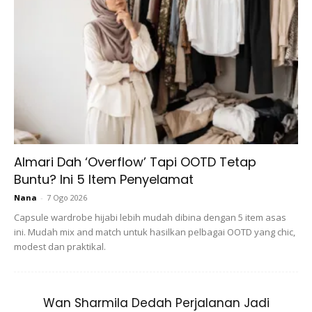
Ads
Almari Dah ‘Overflow’ Tapi OOTD Tetap
Buntu? Ini 5 Item Penyelamat
Nana
-
7 Ogo 2026
Capsule wardrobe hijabi lebih mudah dibina dengan 5 item asas
ini. Mudah mix and match untuk hasilkan pelbagai OOTD yang chic,
modest dan praktikal.
Wan Sharmila Dedah Perjalanan Jadi