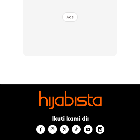
Ads
Ads
Tapi ingat, jangan terlalu kerap untuk mandi hujan. Boleh
lakukan aktiviti dengan selamat dan bukan pada ketika
ribut kilat ya!
Ikuti kami di:
Anda mungkin berminat dengan