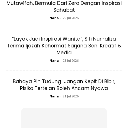
Mutawifah, Bermula Dari Zero Dengan Inspirasi
sendiri untuk lihat keberkesanannya!
Sahabat
Nana
-
29 Jul 2026
4. Boleh bersihkan kotoran pada kulit
seperti jerawat
“Layak Jadi Inspirasi Wanita”, Siti Nurhaliza
Ha? Boleh bantu rawat jerawat? Sebenarnya air hujan itu
Terima Ijazah Kehormat Sarjana Seni Kreatif &
merupakan satu sumber air mutlak yang bersih. Jadi ia
Media
sangat bagus untuk mencuci kotoran pada kulit.
Nana
-
23 Jul 2026
5. Menenangkan jiwa dan mood
Bahaya Pin Tudung! Jangan Kepit Di Bibir,
Mandi air hujan boleh menjadi satu terapi buat jiwa yang
Risiko Tertelan Boleh Ancam Nyawa
lebih tenang dan santai. Ada pakar juga yang
Nana
-
21 Jul 2026
menggalakkan pesakit yang mengalami masalah mental
seperi
bipolar
, kemurungan dan
mood swing
untuk cuba
mandi hujan.