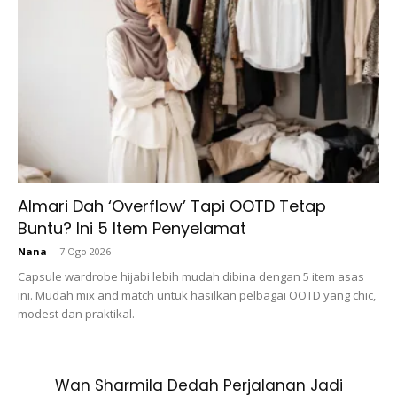
Ads
Almari Dah ‘Overflow’ Tapi OOTD Tetap
Buntu? Ini 5 Item Penyelamat
Nana
-
7 Ogo 2026
Capsule wardrobe hijabi lebih mudah dibina dengan 5 item asas
3. Membuatkan rambut jadi bersinar
ini. Mudah mix and match untuk hasilkan pelbagai OOTD yang chic,
modest dan praktikal.
dan lembut
Tak sangka rupanya air hujan boleh membuatkan rambut
Wan Sharmila Dedah Perjalanan Jadi
menjadi lebih berkilar dan lembut. Anda boleh cuba dengan