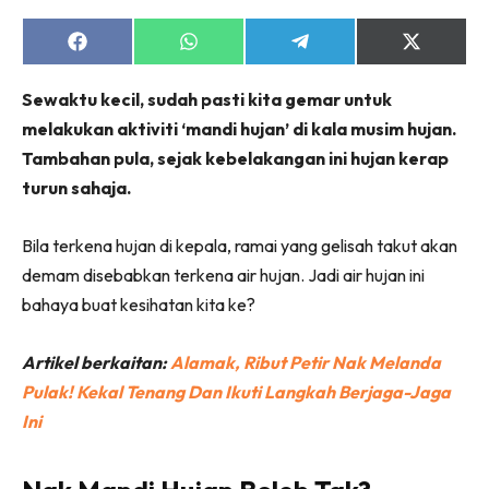
Share
Share
Share
Share
on
on
on
on
Facebook
WhatsApp
Telegram
X
Sewaktu kecil, sudah pasti kita gemar untuk
(Twitter)
melakukan aktiviti ‘mandi hujan’ di kala musim hujan.
Tambahan pula, sejak kebelakangan ini hujan kerap
turun sahaja.
Bila terkena hujan di kepala, ramai yang gelisah takut akan
demam disebabkan terkena air hujan. Jadi air hujan ini
bahaya buat kesihatan kita ke?
Artikel berkaitan:
Alamak, Ribut Petir Nak Melanda
Pulak! Kekal Tenang Dan Ikuti Langkah Berjaga-Jaga
Ini