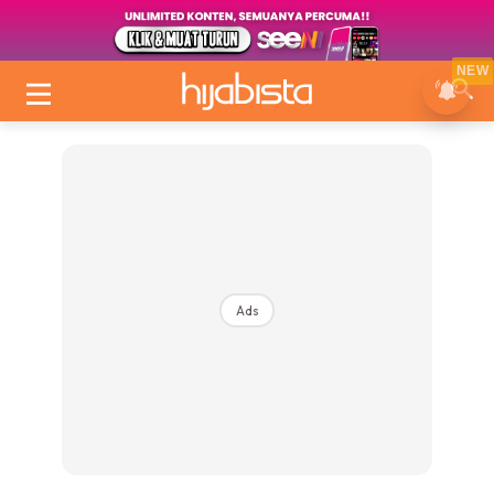
NEW
Ads