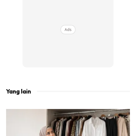
anda!
2. Pancaindera lebih tajam!
Ads
Ada tak terhidu sesuatu bau apabila hujan turun? Ya, jika
anda mandi hujan atau terkena air hujan, pancaindera anda
akan lebih cekap dan peka. Itu baru sahaja deria belum lagi
pendengaran, di mana semuanya akan menjadi lebih tajam.
Yang lain