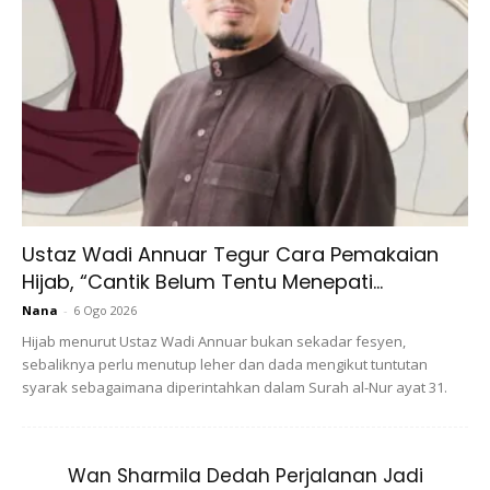
Ads
Terapi ini juga dapat meningkat mood dan membangkitkan
perasaan segar,kerana teknik ini menstimusi pelepasan
Ustaz Wadi Annuar Tegur Cara Pemakaian
endorfin dalam aliran darah.
Hijab, “Cantik Belum Tentu Menepati...
Nana
-
6 Ogo 2026
Hijab menurut Ustaz Wadi Annuar bukan sekadar fesyen,
sebaliknya perlu menutup leher dan dada mengikut tuntutan
syarak sebagaimana diperintahkan dalam Surah al-Nur ayat 31.
Wan Sharmila Dedah Perjalanan Jadi