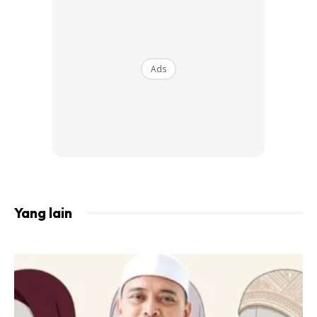
samping itu,memberikan stimulasi emosional yang positif
dan ” meremajakan” seluruh tubuh.
Ads
Keajaiban ini akan terjadi jika kita meletakkan ais pada titik
Feng Fu. Cubalah lakukan terapi tersebut ketika badan
anda terasa letih atau kepala terasa pening.Badan kita
akan menjadi ringan,lebih bertenaga dan petasaan letih
atau pening akan hilang.
Beberapa pengidap migrain sendiri mengaku terapi ini
ternyata lebih efektif untuk mengatasi migrain
Yang lain
dibandingkan dengan pengambilan ubat-ubatan.