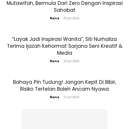
Mutawifah, Bermula Dari Zero Dengan Inspirasi
Sahabat
Nana
-
29 Jul 2026
Teknik ini mudah sekali,hanya letakkan ais pada titik Feng
Fu selama 10 hingga 20 minit.
“Layak Jadi Inspirasi Wanita”, Siti Nurhaliza
Terima Ijazah Kehormat Sarjana Seni Kreatif &
Media
Nana
-
23 Jul 2026
Bahaya Pin Tudung! Jangan Kepit Di Bibir,
Ads
Risiko Tertelan Boleh Ancam Nyawa
Nana
-
21 Jul 2026