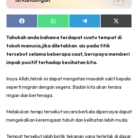
Share
Share
Share
Share
on
on
on
on
Facebook
WhatsApp
Telegram
X
Tahukah anda bahawa terdapat suatu tempat di
(Twitter)
tubuh manusia,jika diletakkan ais pada titik
tersebut selama beberapa saat, berupaya memberi
impak positif terhadap kesihatan kita.
Insya Allah,teknik ini dapat mengatasi masalah sakit kepala
seperti migrain dengan segera. Badan kita akan terasa
ringan dan bertenaga.
Melakukan terapi tersebut secara berkala dipercayai dapat
mengekalkan keremajaan tubuh dan kelihatan lebih muda.
Tempat tersebut ialah bintik tekanan yang terletak di dasar