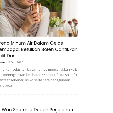
rend Minum Air Dalam Gelas
embaga, Betulkah Boleh Cantikkan
ulit Dan...
ana
-
5 Ogo 2026
narkah gelas tembaga mampu mencantikkan kulit
n meningkatkan kesihatan? Ketahui fakta saintifik,
nfaat sebenar, risiko serta cara penggunaan
ng betul.
Wan Sharmila Dedah Perjalanan