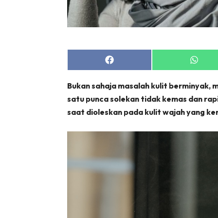
Share
Share
on
on
Facebook
Whats
Bukan sahaja masalah kulit berminyak, ma
satu punca solekan tidak kemas dan rapi
saat dioleskan pada kulit wajah yang ker