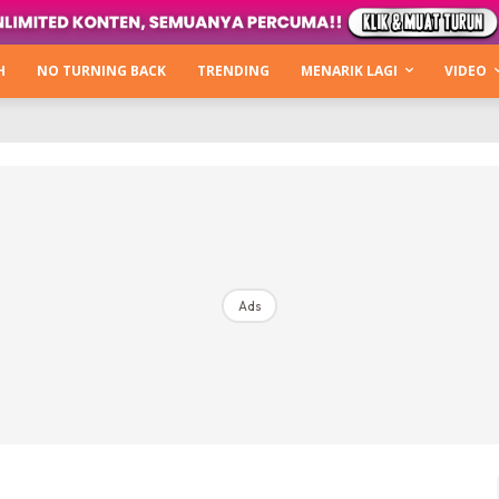
Kata Hijabista
ty Next Level
H
NO TURNING BACK
TRENDING
MENARIK LAGI
VIDEO
o Cantik
urning Back
Hijabista Show
The Hijabista Show 2022
The Hijabista Show 2021
irah2u The Power Of Giving
Ads
erita
Hub Ideaktiv