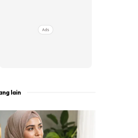
BISTA!
Ads
ang lain