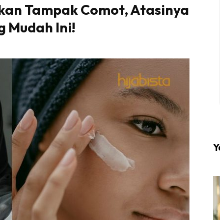
lekan Tampak Comot, Atasinya
 Mudah Ini!
l #1 on top dengan fashion muslimah terkini di HIJA
Download sekarang di
KLIK DI SEENI
Y