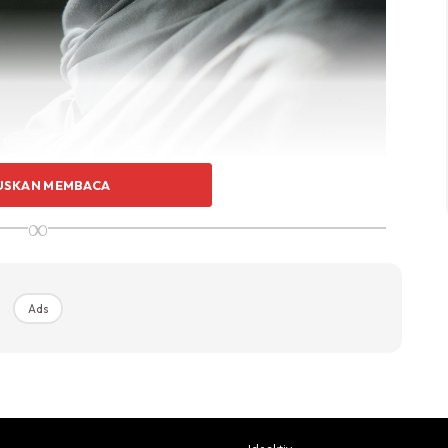
USKAN MEMBACA
∞
Ads