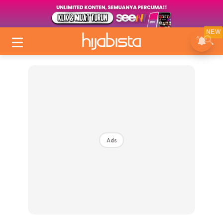
NEW
Ads