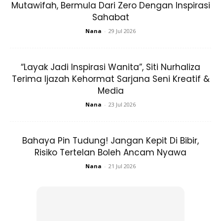
Mutawifah, Bermula Dari Zero Dengan Inspirasi
Sahabat
Nana
-
29 Jul 2026
“Layak Jadi Inspirasi Wanita”, Siti Nurhaliza
Terima Ijazah Kehormat Sarjana Seni Kreatif &
Ketika wajah anda terasa ketat dan panas selepas
Media
menggunakan produk tersebut, itu merupakan reaksi
Nana
-
23 Jul 2026
daripada kulit sensitive. Sekiranya keadaan menjadi lebih
teruk seperti muncul kemerahan dan bengkak, hentikan
Bahaya Pin Tudung! Jangan Kepit Di Bibir,
terus pemakaian produk tersebut ya!
Risiko Tertelan Boleh Ancam Nyawa
5. Kulit Makin Berminyak
Nana
-
21 Jul 2026