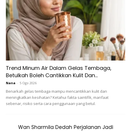
Kalau anda rasa kulit anda terasa seperti terbakar dan
pedih, anda boleh hentikan pemakaian produk tersebut.
Trend Minum Air Dalam Gelas Tembaga,
Sapukan krim yang boleh mengurangkan iritasi sebelum
Betulkah Boleh Cantikkan Kulit Dan...
menggunakan produk penjagaan wajah tersebut.
Nana
-
5 Ogo 2026
Benarkah gelas tembaga mampu mencantikkan kulit dan
4. Wajah Terasa Ketat & Panas
meningkatkan kesihatan? Ketahui fakta saintifik, manfaat
sebenar, risiko serta cara penggunaan yang betul.
Wan Sharmila Dedah Perjalanan Jadi