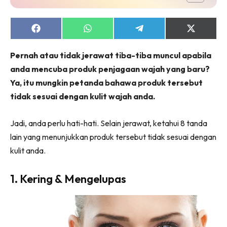
Share
Share
Share
Share
on
on
on
on
Facebook
WhatsApp
Telegram
X
Pernah atau tidak jerawat tiba-tiba muncul apabila
(Twitter)
anda mencuba produk penjagaan wajah yang baru?
Ya, itu mungkin petanda bahawa produk tersebut
tidak sesuai dengan kulit wajah anda.
Jadi, anda perlu hati-hati. Selain jerawat, ketahui 8 tanda
lain yang menunjukkan produk tersebut tidak sesuai dengan
kulit anda.
1. Kering & Mengelupas