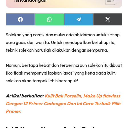
Share
Share
Share
Share
on
on
on
on
Facebook
WhatsApp
Telegram
X
Solekan yang cantik dan mulus adalah idaman untuk setiap
(Twitter)
para gadis dan wanita. Untuk mendapatkan ketahap itu,
teknik solekan haruslah dilakukan dengan sempurna.
Namun, bertapa hebat dan terperinci pun solekan itu dibuat
jika tidak mempunyai lapisan ‘asas’ yang kena pada kulit,
solekan akan tampak lebih bercapuk!
Artikel berkaitan:
Kulit Bak Porselin, Make Up flawless
Dengan 12 Primer Cadangan Dan Ini Cara Terbaik Pilih
Primer.