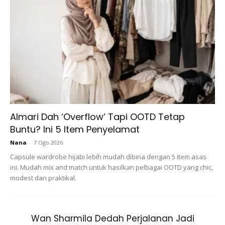
Sumber dari Canva
Almari Dah ‘Overflow’ Tapi OOTD Tetap
Buntu? Ini 5 Item Penyelamat
Menggunakan produk ini boleh membuatkan kulit terlihat
Nana
-
7 Ogo 2026
lebih mulus dan licin. Tekstur kulit wajah yang agak
Capsule wardrobe hijabi lebih mudah dibina dengan 5 item asas
‘berlekuk’ juga boleh di sorok menggunakan
primer
.
ini. Mudah mix and match untuk hasilkan pelbagai OOTD yang chic,
modest dan praktikal.
3. Solekan tahan lebih lama
Wan Sharmila Dedah Perjalanan Jadi