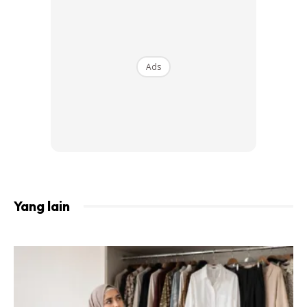
kerana
make up
yang tebal boleh menyebabkan kerosakan
kepada kulit dan merangsang pertumbuhan jerawat.
Ads
Ads
Yang lain
2. Efek kulit tampak lebih halus