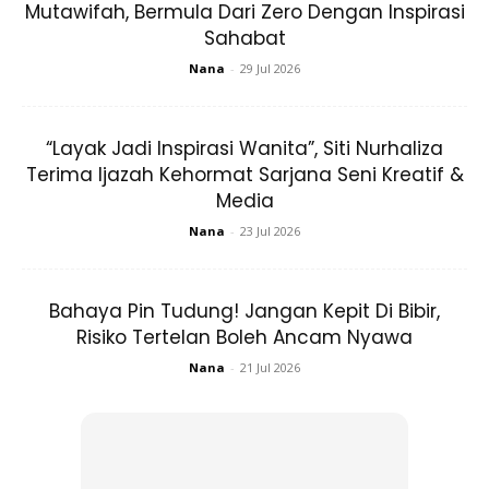
Mutawifah, Bermula Dari Zero Dengan Inspirasi
Sahabat
Nana
-
29 Jul 2026
“Layak Jadi Inspirasi Wanita”, Siti Nurhaliza
Terima Ijazah Kehormat Sarjana Seni Kreatif &
Media
Nana
-
23 Jul 2026
Sumber dari Canva
Bagi anda yang inginkan solekan lebih lama,
primer
Bahaya Pin Tudung! Jangan Kepit Di Bibir,
merupakan rakan baik untuk anda. Produk ini boleh
Risiko Tertelan Boleh Ancam Nyawa
mengekalkan solekan anda walaupun bekerja atau pergi
Nana
-
21 Jul 2026
kemana-mana pesta.