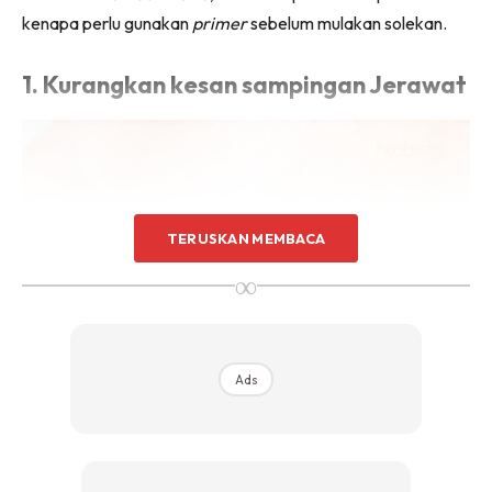
kenapa perlu gunakan
primer
sebelum mulakan solekan.
1. Kurangkan kesan sampingan Jerawat
TERUSKAN MEMBACA
∞
Ads
Sumber dari Canva
Untuk mengelakkan kulit anda terdedah dengan kotoran
dan pori tersumbat, gunakan
primer
sebagai pelindung. Ini