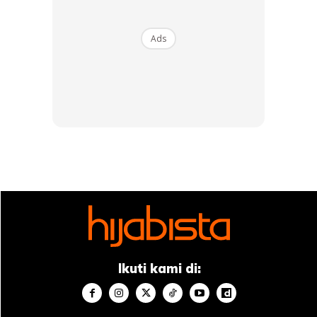
Ads
Ads
Artikel berkaitan:
Rupanya Produk Primer Boleh Buat
Rambut Jadi Lurus! Ini 5 Kebaikannya Pada Bahagian
Tubuh Badan Anda!
4. Tampak lebih
glowing
Ikuti kami di: