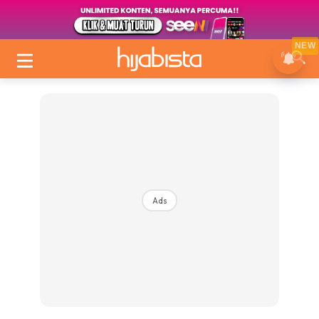
NEW
Ads