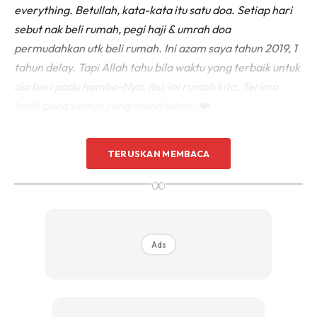
everything. Betullah, kata-kata itu satu doa. Setiap hari
sebut nak beli rumah, pegi haji & umrah doa
permudahkan utk beli rumah. Ini azam saya tahun 2019, 1
tahun delay. Tapi Allah tahu bila waktu yang terbaik untuk
dia beri pada hamba-Nya. Ibu, ini rumah kita. Terima
kasih pada semua yang mendoakan. ❤️
TERUSKAN MEMBACA
∞
Ads
Ads