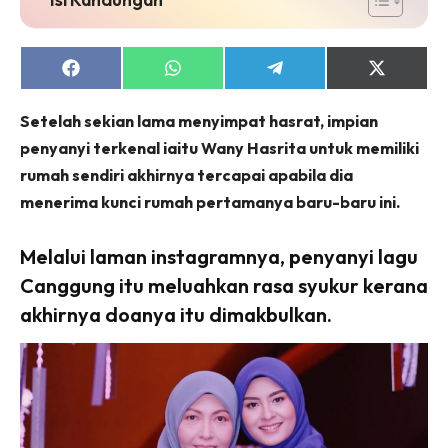
Share
Share
Share
Share
on
on
on
on
Facebook
WhatsApp
Telegram
X
Setelah sekian lama menyimpat hasrat, impian
(Twitter)
penyanyi terkenal iaitu Wany Hasrita untuk memiliki
rumah sendiri akhirnya tercapai apabila dia
menerima kunci rumah pertamanya baru-baru ini.
Melalui laman instagramnya, penyanyi lagu
Canggung itu meluahkan rasa syukur kerana
akhirnya doanya itu dimakbulkan.