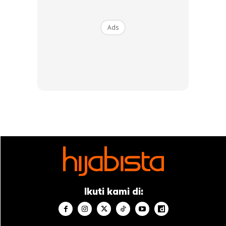
SHOPEE MY
SHOPEE MY
?Molly Preferred
CENDAWAN RANGUP BY
Ads
Romantic Pansy Ceramic
HERO CHEF
Tableware Three...
RM41.8
RM14.6
RM108.39
RM14.6
Buy Now
Buy Now
1
/
5
❮
❯
Bukan itu sahaja, Wany turut membuat
house tour
bersama ibunya, Norita Jaafar di
laman YouTubenya yang kini sudah
mencecah lebih 100 ribu pengikut.
Ikuti kami di:
“Ini Adalah Tanggungjawab, Jangan Suka