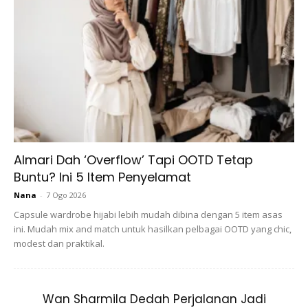
View this post on Instagram
Almari Dah ‘Overflow’ Tapi OOTD Tetap
Buntu? Ini 5 Item Penyelamat
Alhamdulillah, Alhamdulillah, Alhamdulillah
Nana
-
7 Ogo 2026
For Everything. Betullah, Kata-Kata Itu Satu
Capsule wardrobe hijabi lebih mudah dibina dengan 5 item asas
Doa. Setiap Hari Sebut Nak Beli Rumah,
ini. Mudah mix and match untuk hasilkan pelbagai OOTD yang chic,
modest dan praktikal.
Pegi Haji & Umrah Doa Permudahkan Utk
Beli Rumah. Ini Azam Saya Tahun 2019, 1
Tahun Delay. Tapi Allah Tahu Bila Waktu Yg
Wan Sharmila Dedah Perjalanan Jadi
Terbaik Utk Dia Beri Pada Hamba-Nya. Ibu,