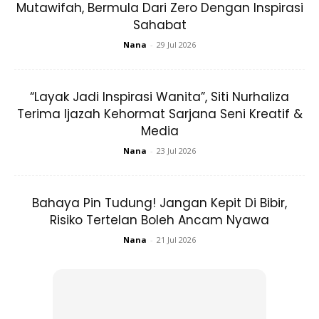
Mutawifah, Bermula Dari Zero Dengan Inspirasi
Ini Rumah Kita. Terima Kasih Pd Semua Yg
Sahabat
Mendoakan. ❤️ . Stay Tuned For My House
Nana
-
29 Jul 2026
Tour Video On My Youtube Channel. .
Special Thanks To @mv4r Suka Buat Org
Emotional. 🤧
“Layak Jadi Inspirasi Wanita”, Siti Nurhaliza
A Post Shared By
WH
(@wanyhasrita) On
Sep 19, 2020 
Terima Ijazah Kehormat Sarjana Seni Kreatif &
Media
Nana
-
23 Jul 2026
Anda mungkin berminat dengan
Bahaya Pin Tudung! Jangan Kepit Di Bibir,
Risiko Tertelan Boleh Ancam Nyawa
Nana
-
21 Jul 2026